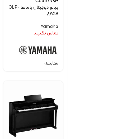
Code : 7819
پیانو دیجیتال یاماها CLP-
825B
Yamaha
تماس بگیرید
مقایسه