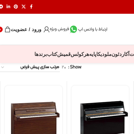
فروش ویژه
ارتباط با واتس اپ
ورود / عضویت
0
ت
آکاردئون
ملودیکا
پایه
هرکولس
قمیش
کتاب
برندها
۲۰
Show