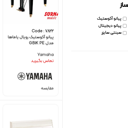
ساز
پیانو آکوستیک
پیانو دیجیتال
Code : 7822
سینتی سایزر
پیانو آکوستیک رویال یاماها
مدل GB1K PE
Yamaha
تماس بگیرید
مقایسه