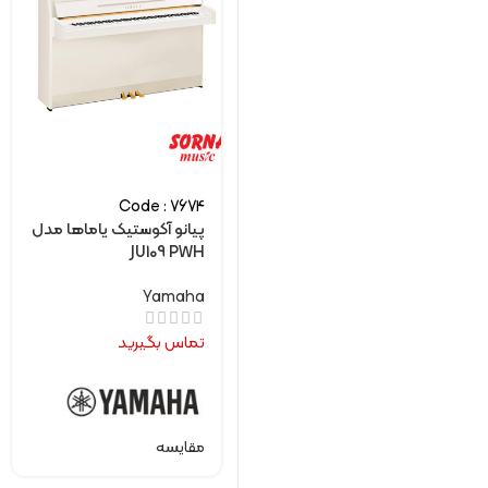
Code : 7674
پیانو آکوستیک یاماها مدل
JU109 PWH
Yamaha
تماس بگیرید
مقایسه