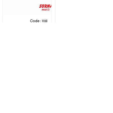
Code : 7811
پیانو دیجیتال یاماها CLP-
835PE
Yamaha
تماس بگیرید
مقایسه