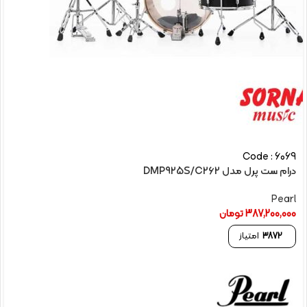
Code : 6069
درام ست پرل مدل DMP925S/C262
Pearl
387,200,000
تومان
3872
امتیاز