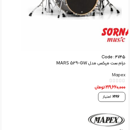
Code : 4745
درام ست مپکس مدل MARS 529-GW
Mapex
219,660,000
تومان
2196
امتیاز