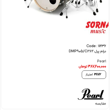
Code : 7236
درام پرل DMP905/C262
Pearl
387,200,000
تومان
3872
امتیاز
مقایسه