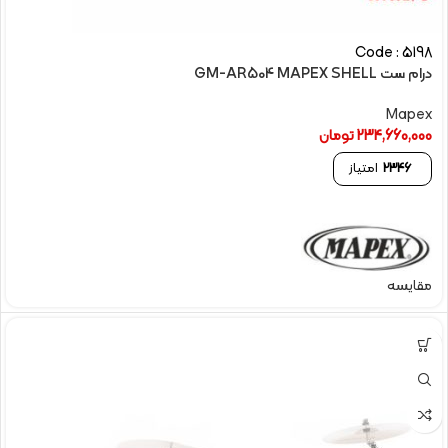
Code : 5198
درام ست GM-AR504 MAPEX SHELL
Mapex
234,660,000
تومان
2346
امتیاز
مقایسه