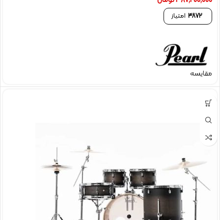
387,200,000
تومان
3872
امتیاز
مقایسه