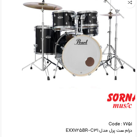
Code : 7751
درام ست پرل مدل EXX725BR-C31