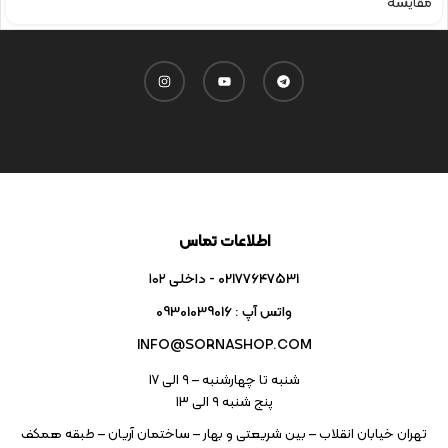
مقایسه
اطلاعات تماس
02177647531 - داخلی ۱۰۲
واتس آپ : 09301039016
INFO@SORNASHOP.COM
شنبه تا چهارشنبه – ۹ الی 17
پنج شنبه ۹ الی 13
تهران خیابان انقلاب – بین شریعتی و بهار – ساختمان آریان – طبقه همکف