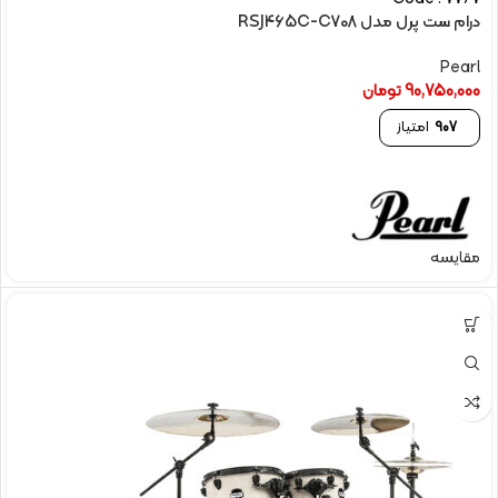
درام ست پرل مدل RSJ465C-C708
Pearl
90,750,000
تومان
907
امتیاز
مقایسه