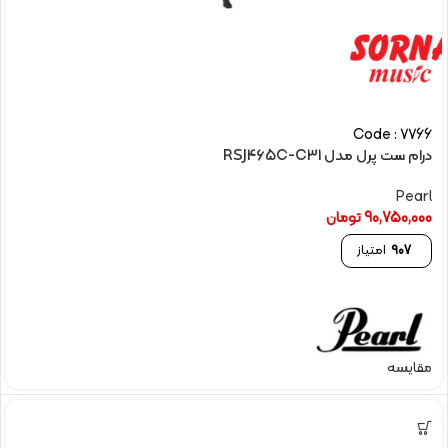
Code : 7766
درام ست پرل مدل RSJ465C-C31
Pearl
90,750,000
تومان
907
امتیاز
مقایسه