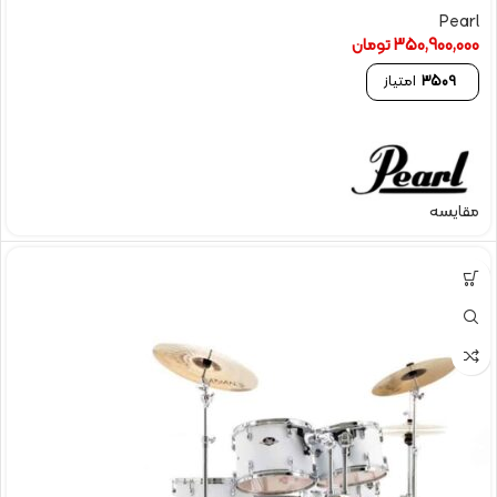
Pearl
350,900,000
تومان
3509
امتیاز
مقایسه