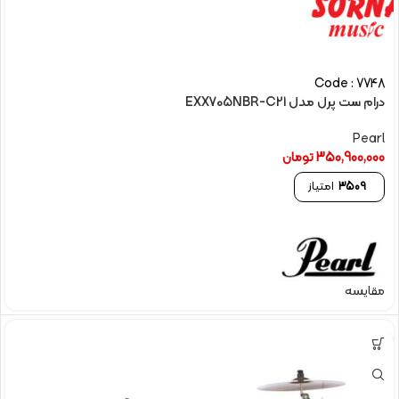
Code : 7748
درام ست پرل مدل EXX705NBR-C21
Pearl
350,900,000
تومان
3509
امتیاز
مقایسه