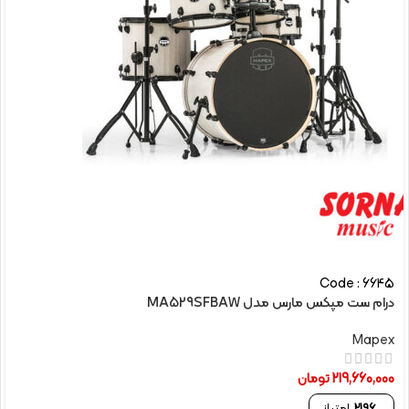
Code : 6645
درام ست مپکس مارس مدل MA529SFBAW
Mapex
219,660,000
تومان