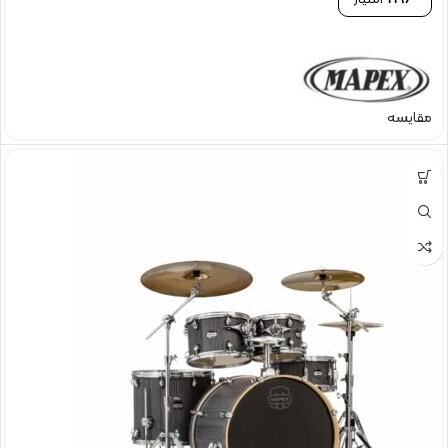
2196
امتیاز
مقایسه