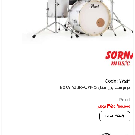
Code : 7753
درام ست پرل مدل EXX725BR-C735
Pearl
350,900,000
تومان
3509
امتیاز