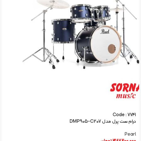
Code : 7741
درام ست پرل مدل DMP905-C207
Pearl