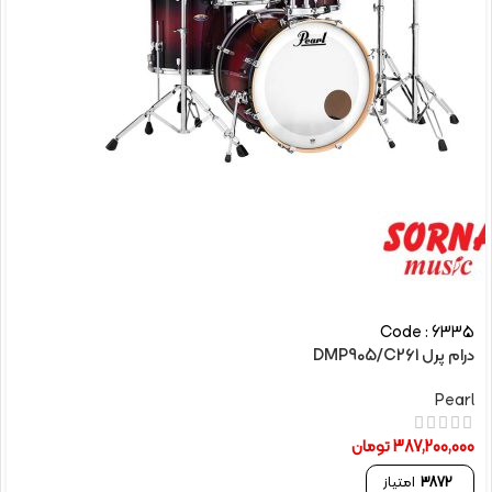
Code : 6335
درام پرل DMP905/C261
Pearl
387,200,000
تومان
3872
امتیاز