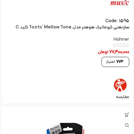
Code : 1595
سازدهنی کروماتیک هوهنر مدل Toots’ Mellow Tone کلید C
Hohner
77,300,000
تومان
773
امتیاز
مقایسه