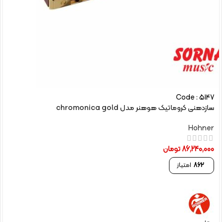
Code : 5147
سازدهنی کروماتیک هوهنر مدل chromonica gold
Hohner
86,240,000
تومان
862
امتیاز