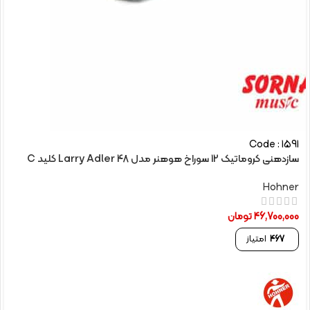
Code : 1591
سازدهنی کروماتیک 12 سوراخ هوهنر مدل Larry Adler 48 کلید C
Hohner
46,700,000
تومان
467
امتیاز