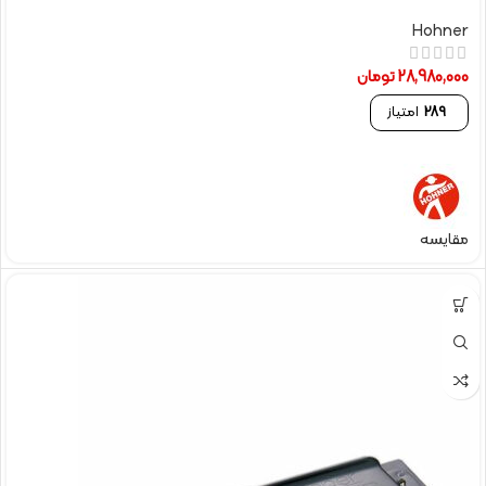
Hohner
28,980,000
تومان
289
امتیاز
مقایسه