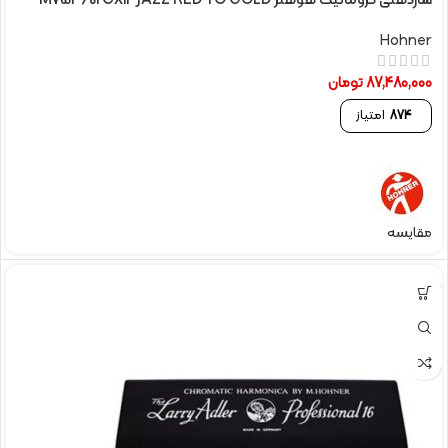
سازدهنی کروماتیک هوهنر M754601 CX12 JAZZ RED TO GOLD
Hohner
87,480,000
تومان
874
امتیاز
مقایسه