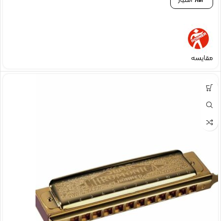
801
امتیاز
مقایسه