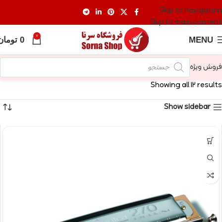
Skip to navigation
Skip to main content
0
MENU
0
تومان
فروش ویژه
Showing all 12 results
Show sidebar