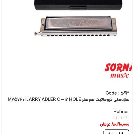
Code : 1593
سازدهنی کروماتیک هوهنر M757401 LARRY ADLER C – 16 HOLE
Hohner
80,190,000
تومان