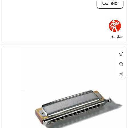
515
امتیاز
مقایسه