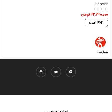
Hohner
32,630,000
تومان
326
امتیاز
مقایسه