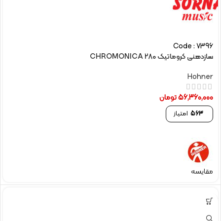
Code : 7396
سازدهنی کروماتیک CHROMONICA 280
Hohner
56,360,000
تومان
563
امتیاز
مقایسه