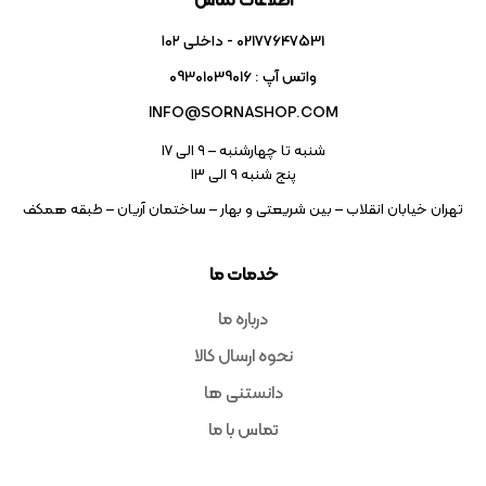
اطلاعات تماس
02177647531 - داخلی ۱۰۲
واتس آپ : 09301039016
INFO@SORNASHOP.COM
شنبه تا چهارشنبه – ۹ الی 17
پنج شنبه ۹ الی 13
تهران خیابان انقلاب – بین شریعتی و بهار – ساختمان آریان – طبقه همکف
خدمات ما
درباره ما
نحوه ارسال کالا
دانستنی ها
تماس با ما