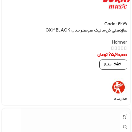
Code : 4277
سازدهنی کروماتیک هوهنر مدل CX12 BLACK
Hohner
65,610,000
تومان
656
امتیاز
مقایسه