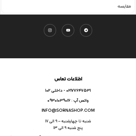
مقایسه
اطلاعات تماس
02177647531 - داخلی ۱۰۲
واتس آپ : 09301039016
INFO@SORNASHOP.COM
شنبه تا چهارشنبه – ۹ الی 17
پنج شنبه ۹ الی 13