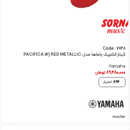
Code : 7728
گیتار الکتريک یاماها مدل PACIFICA 112J RED METALLIC
Yamaha
89,480,000
تومان
894
امتیاز
مقایسه