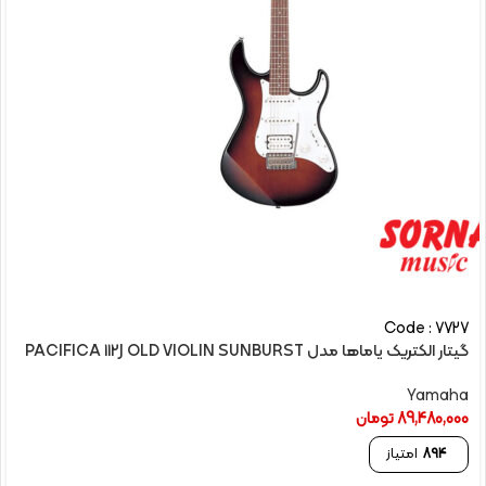
Code : 7727
گیتار الکتريک یاماها مدل PACIFICA 112J OLD VIOLIN SUNBURST
Yamaha
89,480,000
تومان
894
امتیاز