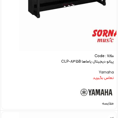
Code : 7810
پیانو دیجیتال یاماها CLP-835B
Yamaha
تماس بگیرید
مقایسه