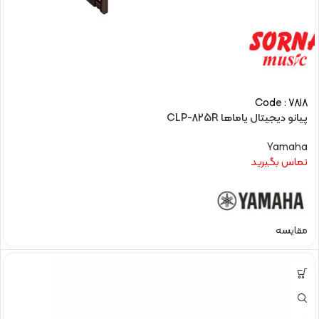
Code : 7818
پیانو دیجیتال یاماها CLP-825R
Yamaha
تماس بگیرید
مقایسه