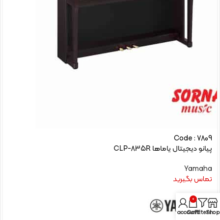
Code : 7809
پیانو دیجیتال یاماها CLP-835R
Yamaha
تماس بگیرید
0
My account
Cart
Filters
Shop