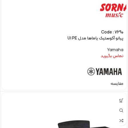
Code : 7690
پیانو آکوستیک یاماها مدل U1 PE
Yamaha
تماس بگیرید
مقایسه