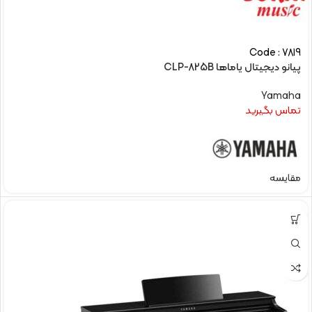
Code : 7819
پیانو دیجیتال یاماها CLP-825B
Yamaha
تماس بگیرید
مقایسه