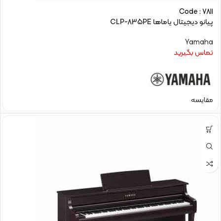
Code : 7811
پیانو دیجیتال یاماها CLP-835PE
Yamaha
تماس بگیرید
مقایسه