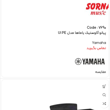
Code : 7690
پیانو آکوستیک یاماها مدل U1 PE
Yamaha
تماس بگیرید
مقایسه