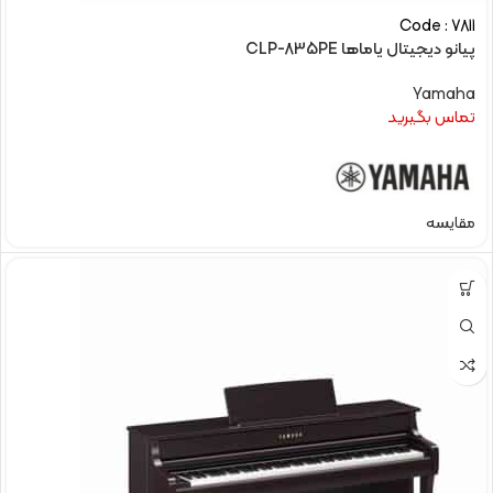
Code : 7811
پیانو دیجیتال یاماها CLP-835PE
Yamaha
تماس بگیرید
مقایسه