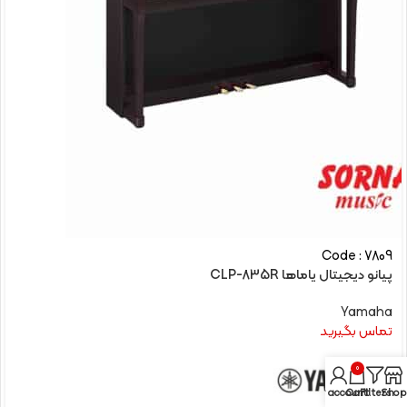
Code : 7809
پیانو دیجیتال یاماها CLP-835R
Yamaha
تماس بگیرید
0
My account
Cart
Filters
Shop