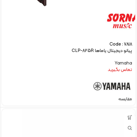
Code : 7818
پیانو دیجیتال یاماها CLP-825R
Yamaha
تماس بگیرید
مقایسه