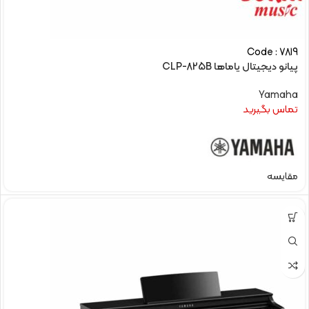
Code : 7819
پیانو دیجیتال یاماها CLP-825B
Yamaha
تماس بگیرید
مقایسه