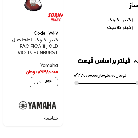
ساز
گیتار الکتریک
گیتار کلاسیک
Code : 7727
گیتار الکتريک یاماها مدل
PACIFICA 112J OLD
VIOLIN SUNBURST
فیلتر بر اساس قیمت
Yamaha
89,480,000
تومان
تومان
0.00
تومان
89480000.00
894
امتیاز
مقایسه