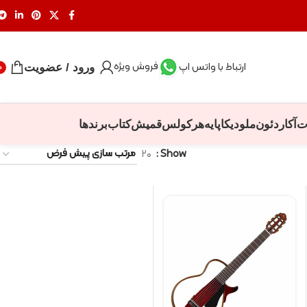
فروش ویژه
ارتباط با واتس اپ
ورود / عضویت
0
ت
آکاردئون
ملودیکا
پایه
هرکولس
قمیش
کتاب
برندها
۲۰
Show