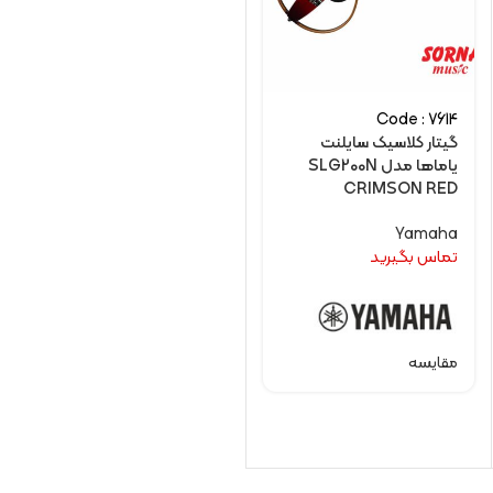
Code : 7614
گیتار کلاسیک سایلنت
یاماها مدل SLG200N
CRIMSON RED
Yamaha
تماس بگیرید
مقایسه