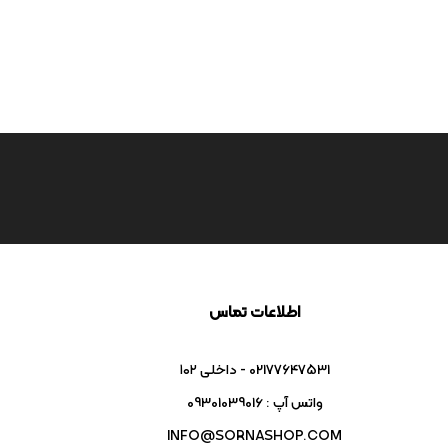
اطلاعات تماس
02177647531 - داخلی ۱۰۲
واتس آپ : 09301039016
INFO@SORNASHOP.COM