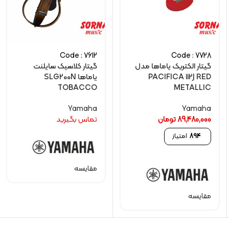
Code : 7612
Code : 7728
گیتار الکتريک یاماها مدل
گیتار کلاسیک سایلنت
PACIFICA 112J RED
یاماها SLG200N
TOBACCO
METALLIC
Yamaha
Yamaha
89,480,000
تومان
تماس بگیرید
894
امتیاز
مقایسه
مقایسه