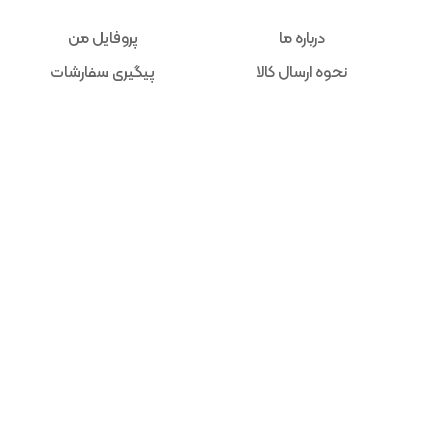
درباره ما
پروفایل من
نحوه ارسال کالا
پیگیری سفارشات
دانستنی ها
علاقه مندی ها
تماس با ما
حساب کاربری
پشتیبانی مشتریان
مشاوره فنی در ساعت کاری انجام میشود.