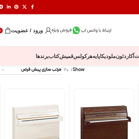
فروش ویژه
ارتباط با واتس اپ
ورود / عضویت
0
ت
آکاردئون
ملودیکا
پایه
هرکولس
قمیش
کتاب
برندها
۲۰
Show