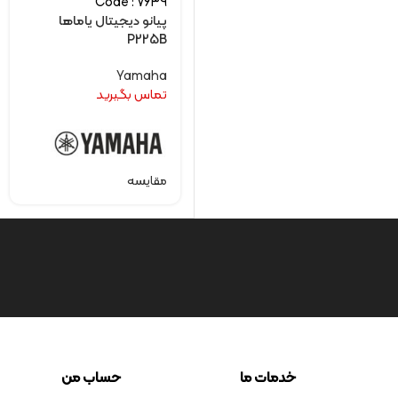
Code : 7639
پیانو دیجیتال یاماها
P225B
Yamaha
تماس بگیرید
مقایسه
خدمات ما
حساب من