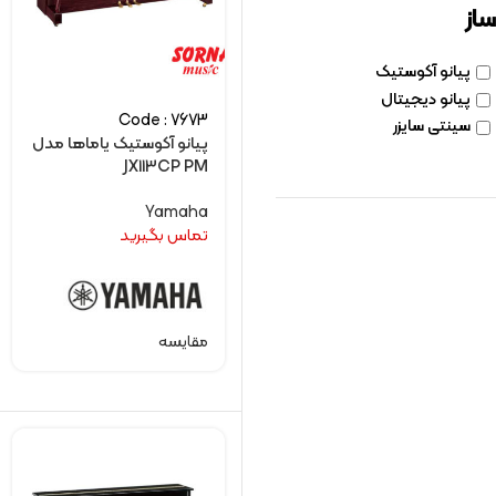
ساز
پیانو آکوستیک
پیانو دیجیتال
Code : 7673
سینتی سایزر
پیانو آکوستیک یاماها مدل
JX113CP PM
Yamaha
تماس بگیرید
مقایسه