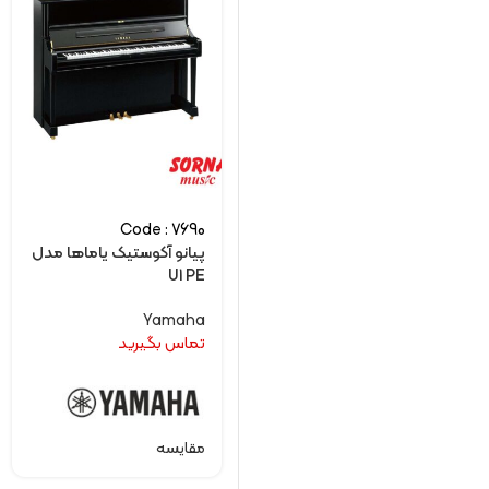
Code : 7690
پیانو آکوستیک یاماها مدل
U1 PE
Yamaha
تماس بگیرید
مقایسه