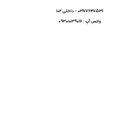
02177647531 - داخلی ۱۰۲
واتس آپ : 09301039016
INFO@SORNASHOP.COM
شنبه تا چهارشنبه – ۹ الی 17
پنج شنبه ۹ الی 13
تهران خیابان انقلاب – بین شریعتی و بهار –
ساختمان آریان – طبقه همکف
اصالت کالا
 کمپانی های سازنده تهیه میگردد