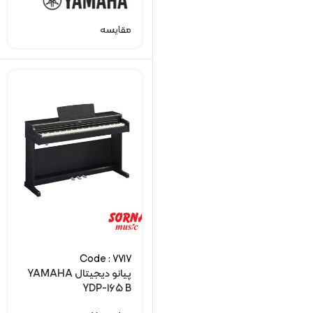
مقایسه
Code : 7717
پیانو دیجیتال YAMAHA
YDP-165 B