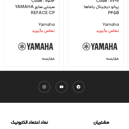
Code : 7582
Code : 7797
پیانو دیجیتال یاماها
سینتی سایزر YAMAHA
REFACE CP
P45B
Yamaha
Yamaha
تماس بگیرید
تماس بگیرید
مقایسه
مقایسه
مشتریان
نماد اعتماد الکترونیک