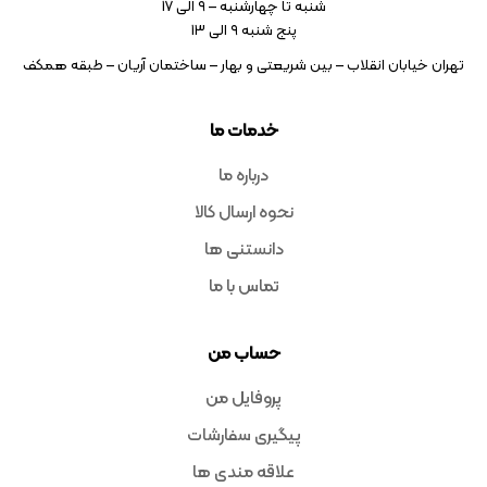
شنبه تا چهارشنبه – ۹ الی 17
پنج شنبه ۹ الی 13
تهران خیابان انقلاب – بین شریعتی و بهار – ساختمان آریان – طبقه همکف
خدمات ما
درباره ما
نحوه ارسال کالا
دانستنی ها
تماس با ما
حساب من
پروفایل من
پیگیری سفارشات
علاقه مندی ها