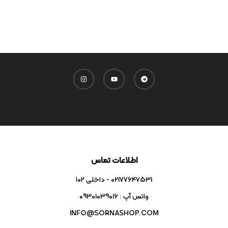
اطلاعات تماس
02177647531 - داخلی ۱۰۲
واتس آپ : 09301039016
INFO@SORNASHOP.COM