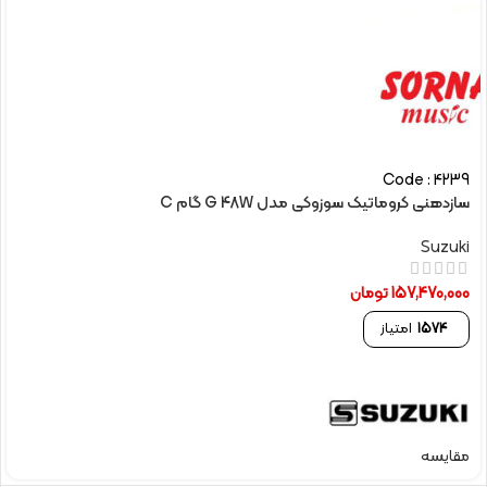
Code : 4239
سازدهنی کروماتیک سوزوکی مدل G 48W گام C
Suzuki
157,470,000
تومان
1574
امتیاز
مقایسه