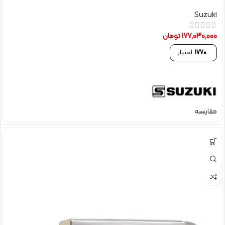
Suzuki
177,030,000
تومان
1770
امتیاز
مقایسه