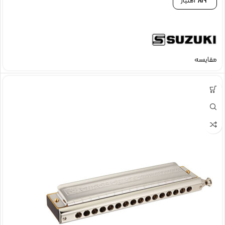
819
امتیاز
مقایسه