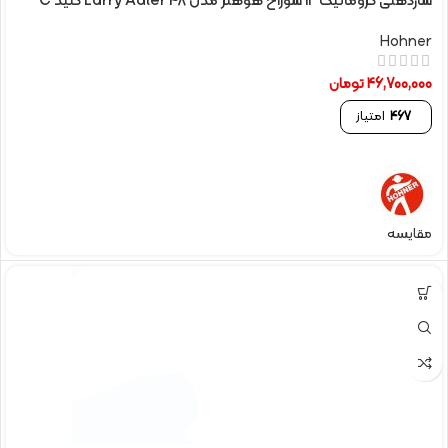
سازدهنی کروماتیک 12 سوراخ هوهنر مدل Larry Adler 48 کلید C
Hohner
46,700,000
تومان
467
امتیاز
مقایسه