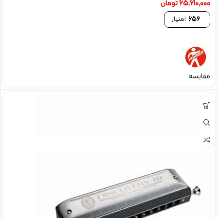
65,610,000
تومان
656
امتیاز
مقایسه