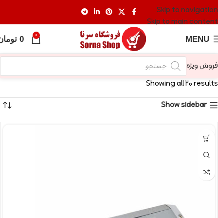
Skip to navigation
Skip to main content
0
MENU
0
تومان
فروش ویژه
Showing all 20 results
Show sidebar