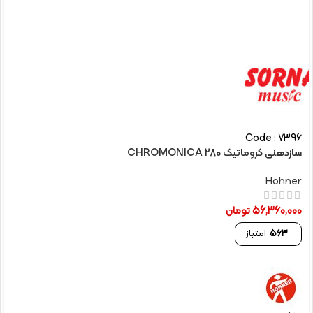
Code : 7396
سازدهنی کروماتیک CHROMONICA 280
Hohner
56,360,000
تومان
563
امتیاز