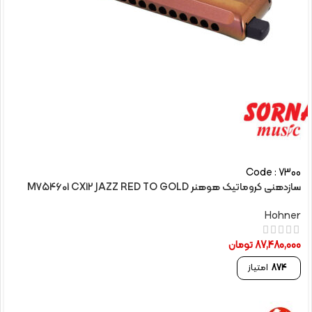
Code : 7300
سازدهنی کروماتیک هوهنر M754601 CX12 JAZZ RED TO GOLD
Hohner
87,480,000
تومان
874
امتیاز