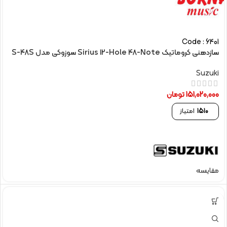
Code : 6401
سازدهنی کروماتیک Sirius 12-Hole 48-Note سوزوکی مدل S-48S
Suzuki
151,020,000
تومان
1510
امتیاز
مقایسه