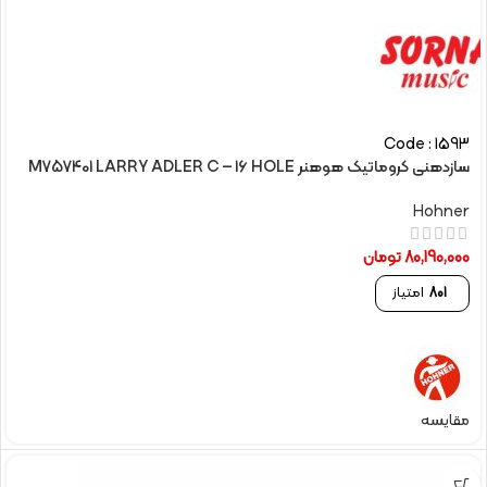
Code : 1593
سازدهنی کروماتیک هوهنر M757401 LARRY ADLER C – 16 HOLE
Hohner
80,190,000
تومان
801
امتیاز
مقایسه