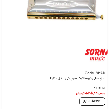
Code : 7365
سازدهنی کروماتیک سوزوکی مدل F-48S
Suzuki
535,440,000
تومان
5354
امتیاز