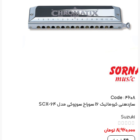
Code : 4608
سازدهنی کروماتیک 16 سوراخ سوزوکی مدل SCX-64
Suzuki
81,960,000
تومان