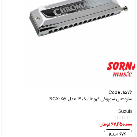
Code : 1576
سازدهنی سوزوکی کروماتیک 14 مدل SCX-56
Suzuki
67,450,000
تومان
674
امتیاز