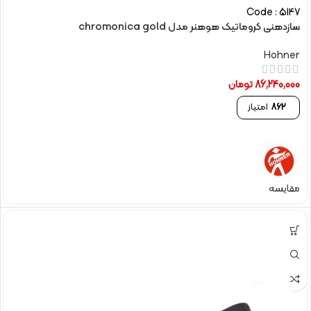
Code : 5147
سازدهنی کروماتیک هوهنر مدل chromonica gold
Hohner
86,240,000
تومان
862
امتیاز
مقایسه