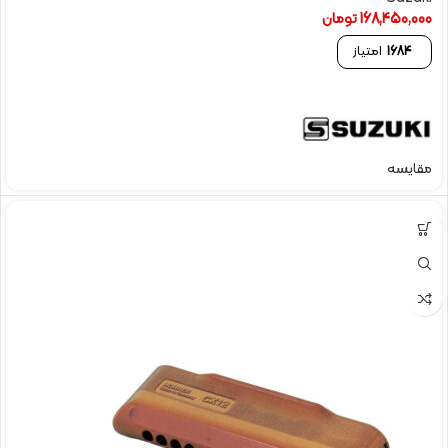
168,450,000
تومان
1684
امتیاز
مقایسه