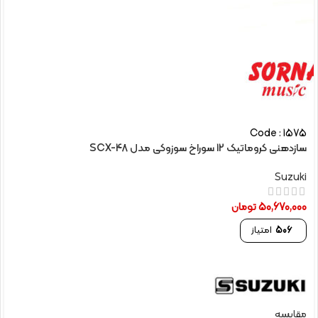
Code : 1575
سازدهنی کروماتیک 12 سوراخ سوزوکی مدل SCX-48
Suzuki
50,670,000
تومان
506
امتیاز
مقایسه