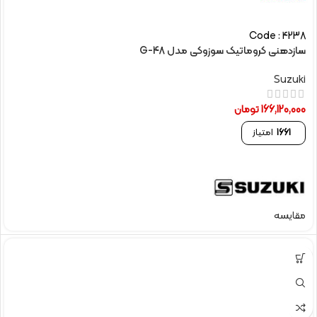
Code : 4238
سازدهنی کروماتیک سوزوکی مدل G-48
Suzuki
166,120,000
تومان
1661
امتیاز
مقایسه