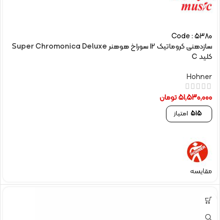
Code : 5380
سازدهنی کروماتیک 12 سوراخ هوهنر Super Chromonica Deluxe
کلید C
Hohner
51,530,000
تومان
515
امتیاز
مقایسه