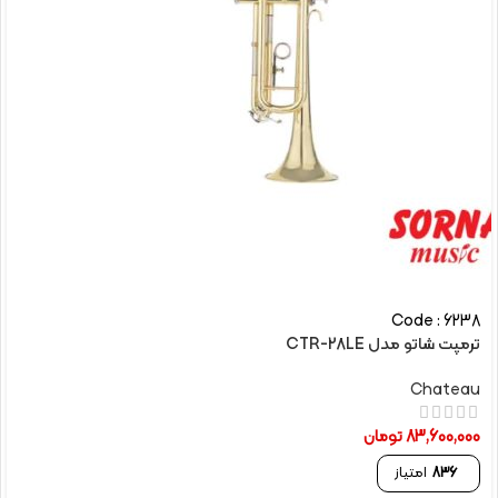
Code : 6238
ترمپت شاتو مدل CTR-28LE
Chateau
83,600,000
تومان
836
امتیاز