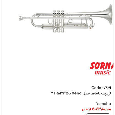
Code : 7831
ترمپت یاماها مدل YTR8335S Xeno
Yamaha
707,380,000
تومان