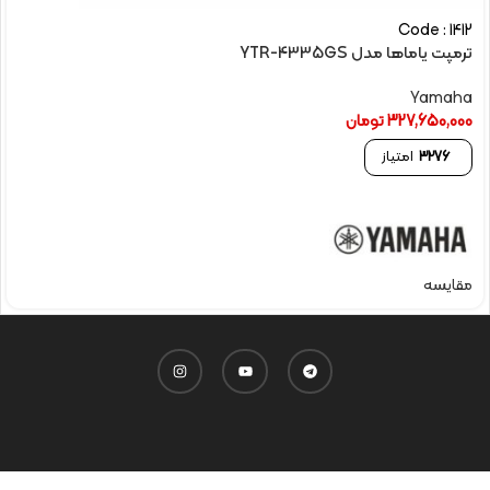
Code : 1412
ترمپت یاماها مدل YTR-4335GS
Yamaha
327,650,000
تومان
3276
امتیاز
مقایسه