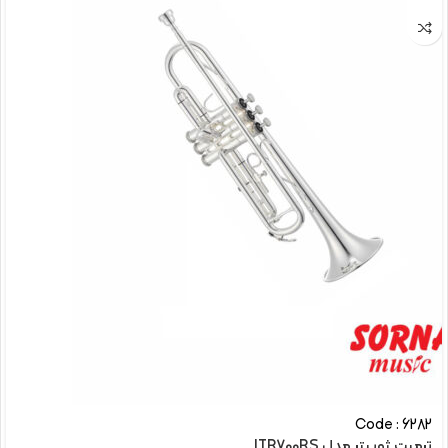
Code : 6282
ترمپت ژوپیتر مدل JTR700RS