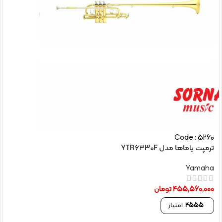
Code : 5260
ترمپت یاماها مدل YTR6330F
Yamaha
455,560,000
تومان
4555
امتیاز