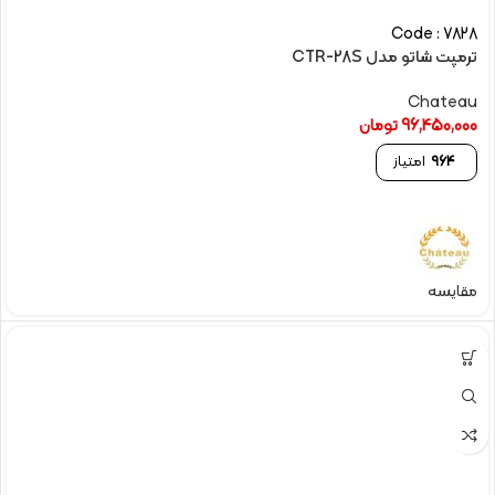
Code : 7828
ترمپت شاتو مدل CTR-28S
Chateau
96,450,000
تومان
964
امتیاز
مقایسه