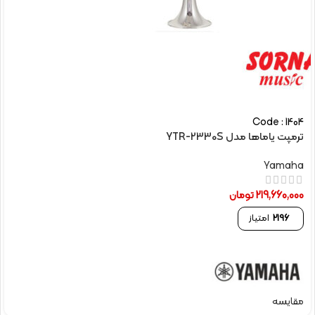
Code : 1404
ترمپت یاماها مدل YTR-2330S
Yamaha
219,660,000
تومان
2196
امتیاز
مقایسه