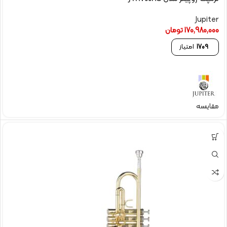
Jupiter
170,980,000
تومان
1709
امتیاز
مقایسه