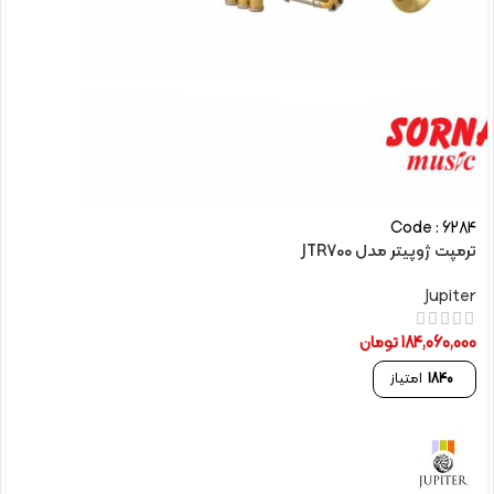
Code : 6284
ترمپت ژوپیتر مدل JTR700
Jupiter
184,060,000
تومان
1840
امتیاز