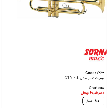
Code : 7826
ترمپت شاتو مدل CTR-20L
Chateau
60,010,000
تومان
600
امتیاز