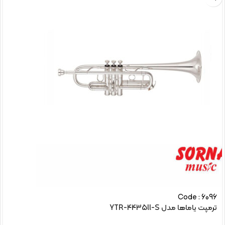
Code : 6096
ترمپت یاماها مدل YTR-4435ll-S