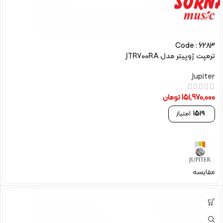
Code : 6283
ترمپت ژوپیتر مدل JTR700RA
Jupiter
151,970,000
تومان
1519
امتیاز
مقایسه