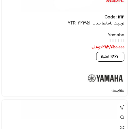
Code : 1414
ترمپت یاماها مدل YTR-4435II
Yamaha
286,750,000
تومان
2867
امتیاز
مقایسه