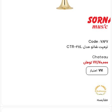
Code : 7827
ترمپت شاتو مدل CTR-28L
Chateau
77,170,000
تومان
771
امتیاز
مقایسه