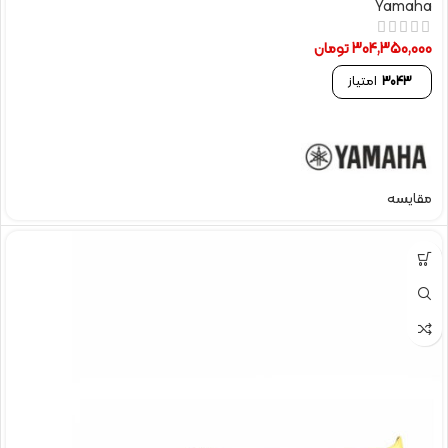
Yamaha
304,350,000
تومان
3043
امتیاز
مقایسه