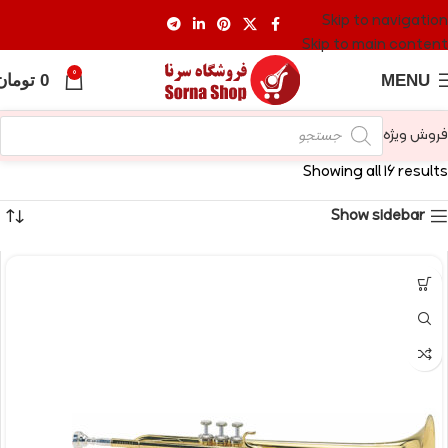
Skip to navigation
Skip to main content
0
MENU
0
تومان
فروش ویژه
Showing all 16 results
Show sidebar