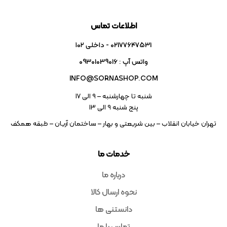
اطلاعات تماس
02177647531 - داخلی ۱۰۲
واتس آپ : 09301039016
INFO@SORNASHOP.COM
شنبه تا چهارشنبه – ۹ الی 17
پنج شنبه ۹ الی 13
تهران خیابان انقلاب – بین شریعتی و بهار – ساختمان آریان – طبقه همکف
خدمات ما
درباره ما
نحوه ارسال کالا
دانستنی ها