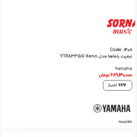
Code : 1408
ترمپت یاماها مدل YTR8335G Xeno
Yamaha
689,130,000
تومان
6891
امتیاز
مقایسه