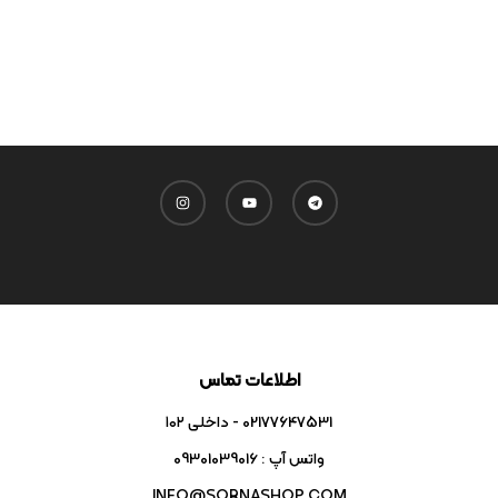
اطلاعات تماس
02177647531 - داخلی ۱۰۲
واتس آپ : 09301039016
INFO@SORNASHOP.COM