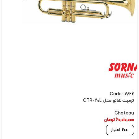
Code : 7826
ترمپت شاتو مدل CTR-20L
Chateau
60,010,000
تومان
600
امتیاز