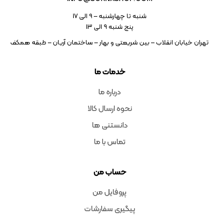
شنبه تا چهارشنبه – ۹ الی 17
پنج شنبه ۹ الی 13
تهران خیابان انقلاب – بین شریعتی و بهار – ساختمان آریان – طبقه همکف
خدمات ما
درباره ما
نحوه ارسال کالا
دانستنی ها
تماس با ما
حساب من
پروفایل من
پیگیری سفارشات