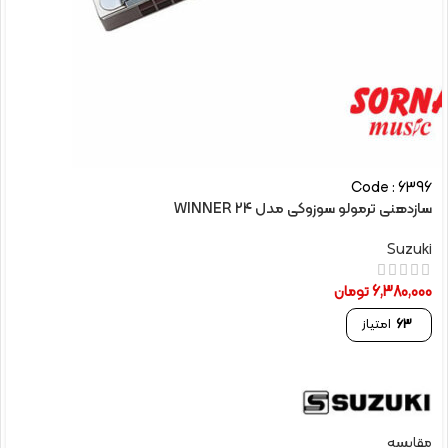
Code : 6396
سازدهنی ترمولو سوزوکی مدل WINNER 24
Suzuki
6,380,000
تومان
63
امتیاز
مقایسه