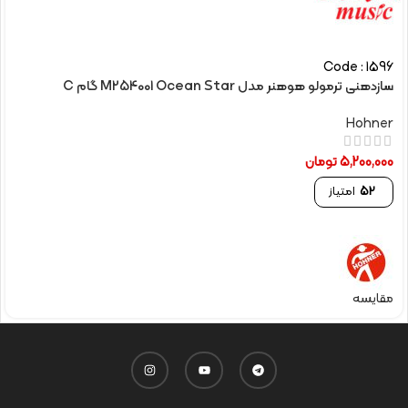
Code : 1596
سازدهنی ترمولو هوهنر مدل M254001 Ocean Star گام C
Hohner
5,200,000
تومان
52
امتیاز
مقایسه