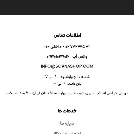
اطلاعات تماس
02177647531 - داخلی ۱۰۲
واتس آپ : 09301039016
INFO@SORNASHOP.COM
شنبه تا چهارشنبه – ۹ الی 17
پنج شنبه ۹ الی 13
تهران خیابان انقلاب – بین شریعتی و بهار – ساختمان آریان – طبقه همکف
خدمات ما
درباره ما
نحوه ارسال کالا