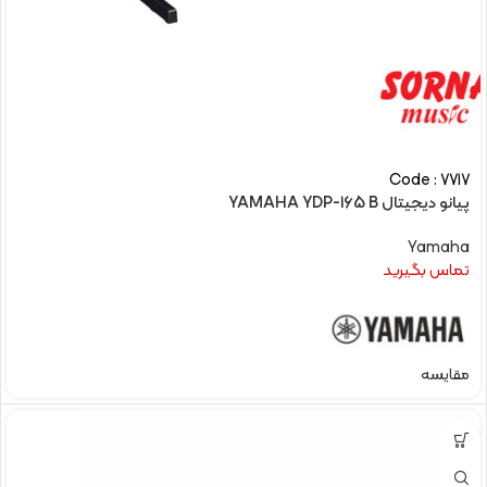
Code : 7717
پیانو دیجیتال YAMAHA YDP-165 B
Yamaha
تماس بگیرید
مقایسه