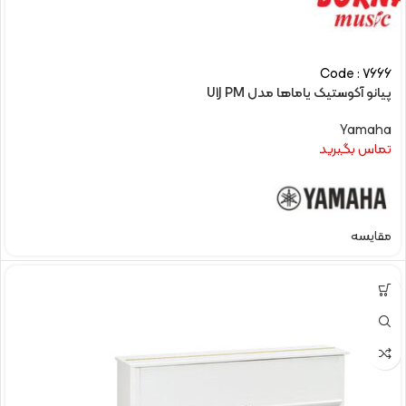
Code : 7666
پیانو آکوستیک یاماها مدل U1J PM
Yamaha
تماس بگیرید
مقایسه