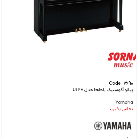
Code : 7690
پیانو آکوستیک یاماها مدل U1 PE
Yamaha
تماس بگیرید