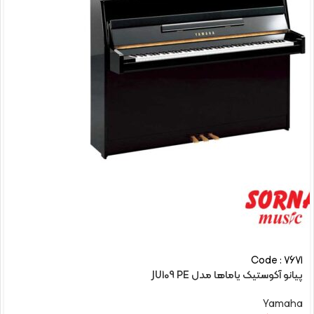
Code : 7671
پیانو آکوستیک یاماها مدل JU109 PE
Yamaha