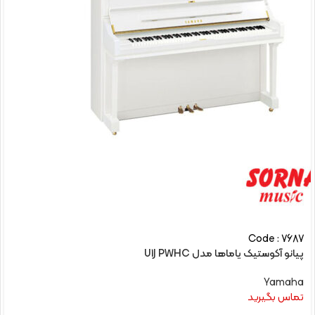
Code : 7687
پیانو آکوستیک یاماها مدل U1J PWHC
Yamaha
تماس بگیرید