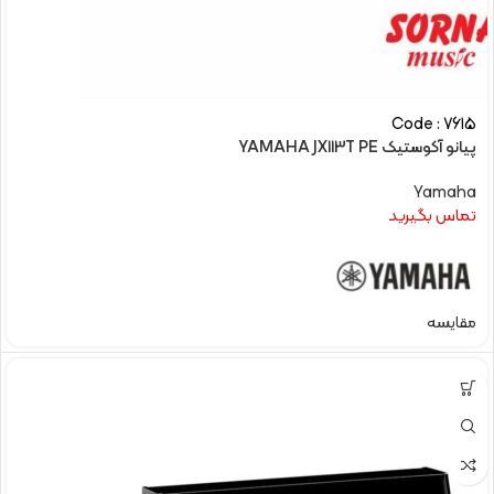
Code : 7615
پیانو آکوستیک YAMAHA JX113T PE
Yamaha
تماس بگیرید
مقایسه