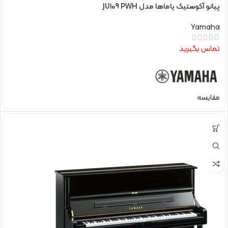
پیانو آکوستیک یاماها مدل JU109 PWH
Yamaha
تماس بگیرید
مقایسه