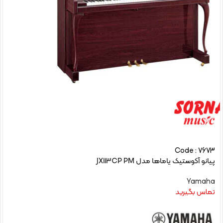
Code : 7673
پیانو آکوستیک یاماها مدل JX113CP PM
Yamaha
تماس بگیرید