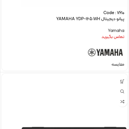
Code : 7610
پیانو دیجیتال YAMAHA YDP-165 WH
Yamaha
تماس بگیرید
مقایسه