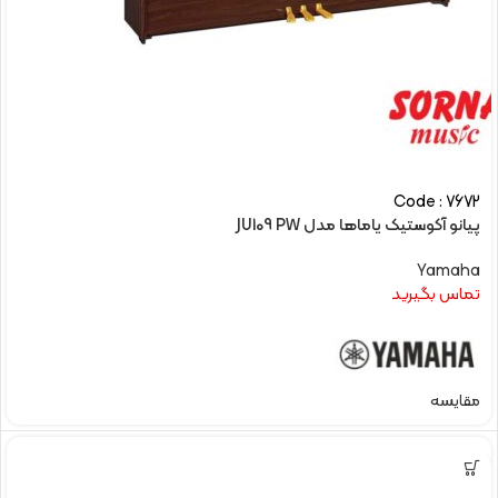
Code : 7672
پیانو آکوستیک یاماها مدل JU109 PW
Yamaha
تماس بگیرید
مقایسه