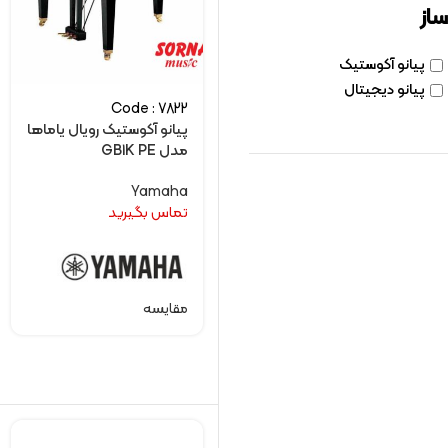
ساز
پیانو آکوستیک
پیانو دیجیتال
Code : 7822
پیانو آکوستیک رویال یاماها
مدل GB1K PE
Yamaha
تماس بگیرید
مقایسه