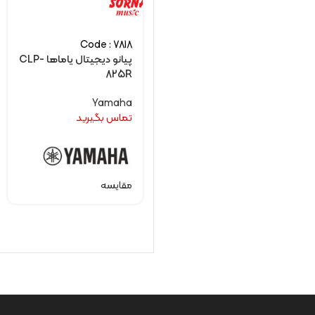
Code : 7818
پیانو دیجیتال یاماها CLP-
825R
Yamaha
تماس بگیرید
مقایسه