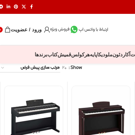
فروش ویژه
ارتباط با واتس اپ
ورود / عضویت
0
ت
آکاردئون
ملودیکا
پایه
هرکولس
قمیش
کتاب
برندها
۲۰
Show