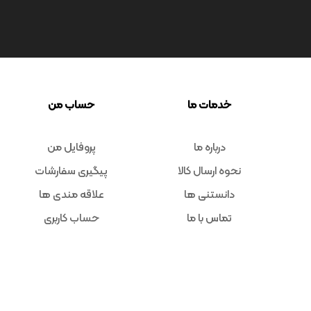
Code : 7816
پیانو دیجیتال یاماها CLP-
845WB
Yamaha
تماس بگیرید
4871
امتیاز