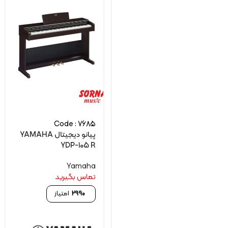
Code : 7685
پیانو دیجیتال YAMAHA
YDP-105 R
Yamaha
تماس بگیرید
2990
امتیاز