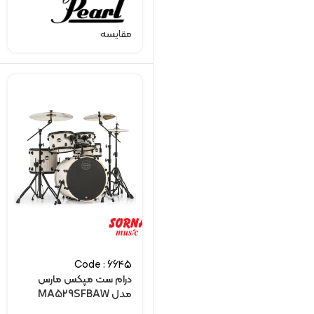
مقایسه
Code : 6645
درام ست مپکس مارس
مدل MA529SFBAW