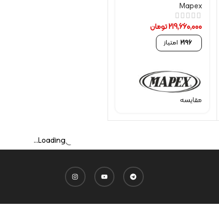
Mapex
219,660,000
تومان
2196
امتیاز
مقایسه
Loading...