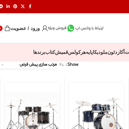
فروش ویژه
ارتباط با واتس اپ
ورود / عضویت
0
ت
آکاردئون
ملودیکا
پایه
هرکولس
قمیش
کتاب
برندها
۲۰
Show