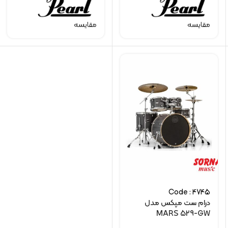
مقایسه
مقایسه
Code : 4745
درام ست مپکس مدل
MARS 529-GW