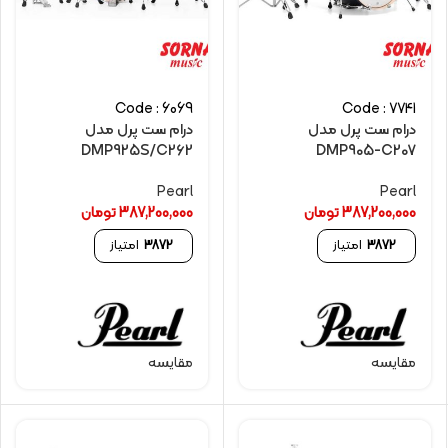
Code : 6069
Code : 7741
درام ست پرل مدل
درام ست پرل مدل
DMP925S/C262
DMP905-C207
Pearl
Pearl
387,200,000
تومان
387,200,000
تومان
3872
امتیاز
3872
امتیاز
مقایسه
مقایسه