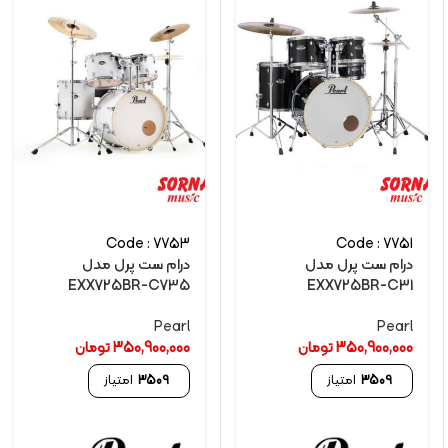
Code : 7753
Code : 7751
درام ست پرل مدل
درام ست پرل مدل
EXX725BR-C735
EXX725BR-C31
Pearl
Pearl
350,900,000
تومان
350,900,000
تومان
3509
امتیاز
3509
امتیاز