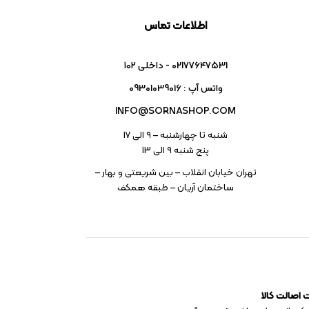
اطلاعات تماس
02177647531 - داخلی ۱۰۲
واتس آپ : 09301039016
INFO@SORNASHOP.COM
شنبه تا چهارشنبه – ۹ الی 17
پنج شنبه ۹ الی 13
تهران خیابان انقلاب – بین شریعتی و بهار –
ساختمان آریان – طبقه همکف
اصالت کالا