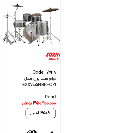
Code : 7748
درام ست پرل مدل
EXX705NBR-C21
Pearl
350,900,000
تومان
3509
امتیاز