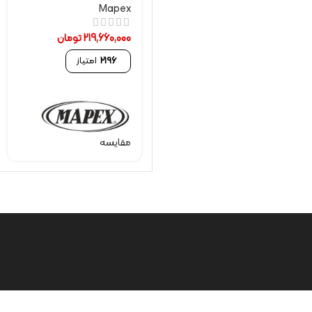
Mapex
219,660,000
تومان
2196
امتیاز
مقایسه