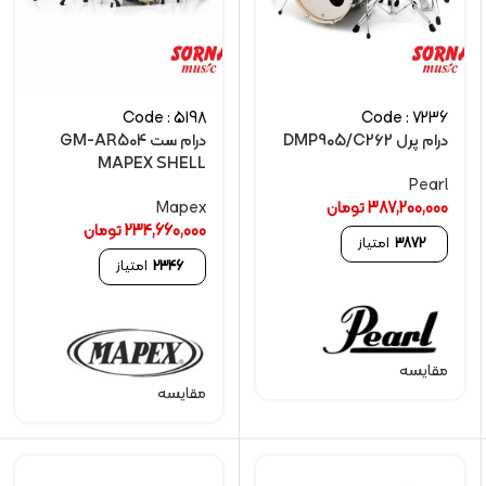
Code : 5198
Code : 7236
درام پرل DMP905/C262
درام ست GM-AR504
MAPEX SHELL
Pearl
387,200,000
تومان
Mapex
234,660,000
تومان
3872
امتیاز
2346
امتیاز
مقایسه
مقایسه