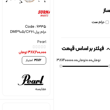
ساز
درام ست
Code : 6335
درام پرل DMP905/C261
Pearl
فیلتر بر اساس قیمت
387,200,000
تومان
تومان
0.00
تومان
387200000.00
3872
امتیاز
مقایسه