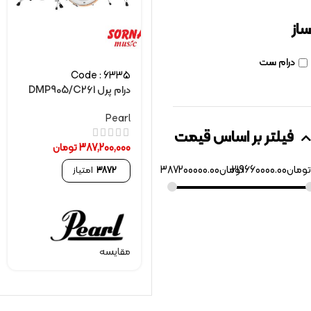
ساز
درام ست
Code : 6335
درام پرل DMP905/C261
Pearl
فیلتر بر اساس قیمت
387,200,000
تومان
تومان
219660000.00
تومان
387200000.00
3872
امتیاز
مقایسه