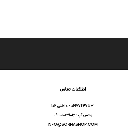
اطلاعات تماس
02177647531 - داخلی ۱۰۲
واتس آپ : 09301039016
INFO@SORNASHOP.COM