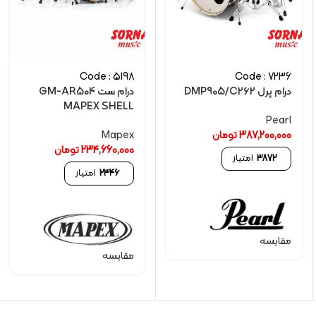
Code : 5198
Code : 7236
درام پرل DMP905/C262
درام ست GM-AR504
MAPEX SHELL
Pearl
387,200,000
تومان
Mapex
234,660,000
تومان
3872
امتیاز
2346
امتیاز
مقایسه
مقایسه