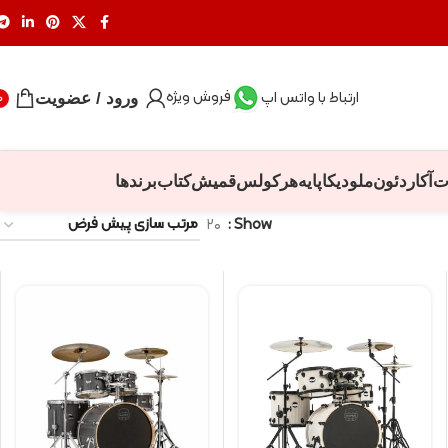
فروش ویژه
ارتباط با واتس اپ
ورود / عضویت
0
ت
آکاردئون
ملودیکا
پایه
هرکولس
قمیش
کتاب
برندها
۲۰
Show