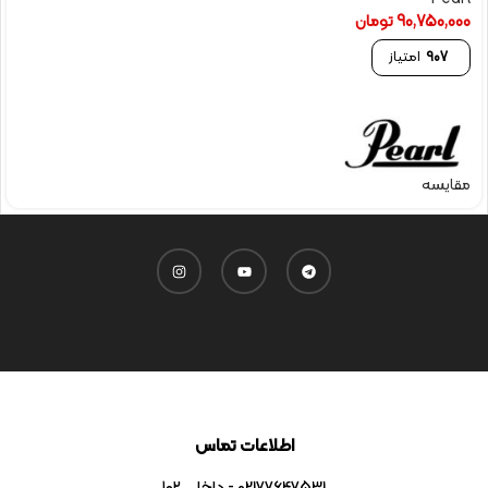
90,750,000
تومان
907
امتیاز
مقایسه
اطلاعات تماس
02177647531 - داخلی ۱۰۲