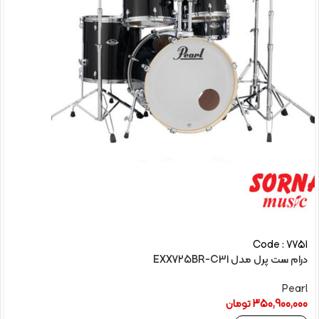
Code : 7751
درام ست پرل مدل EXX725BR-C31
Pearl
350,900,000
تومان