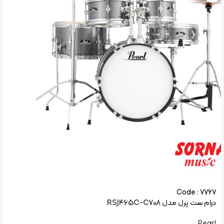
Code : 7767
درام ست پرل مدل RSJ465C-C708
Pearl