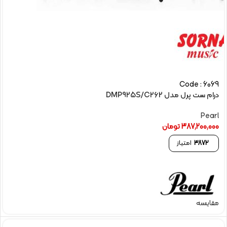
Code : 6069
درام ست پرل مدل DMP925S/C262
Pearl
387,200,000
تومان
3872
امتیاز
مقایسه