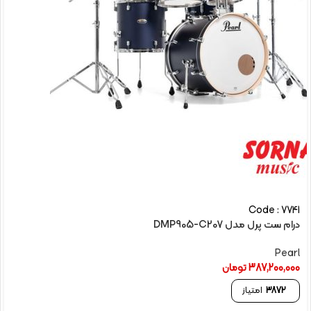
Code : 7741
درام ست پرل مدل DMP905-C207
Pearl
387,200,000
تومان
3872
امتیاز