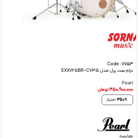
Code : 7753
درام ست پرل مدل EXX725BR-C735
Pearl
350,900,000
تومان
3509
امتیاز
مقایسه