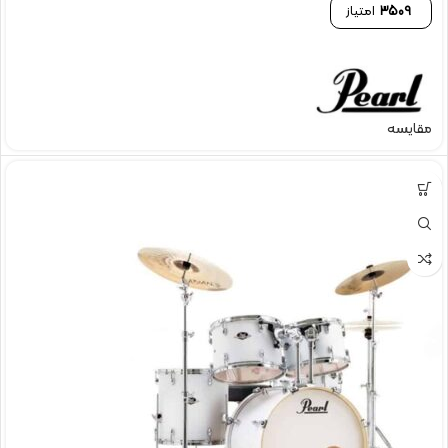
3509
امتیاز
مقایسه