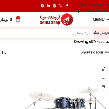
Skip to navigation
Skip to main content
0
MENU
0
تومان
فروش ویژه
Showing all 17 results
Show sidebar