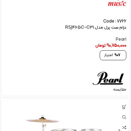
Code : 7766
درام ست پرل مدل RSJ465C-C31
Pearl
90,750,000
تومان
907
امتیاز
مقایسه