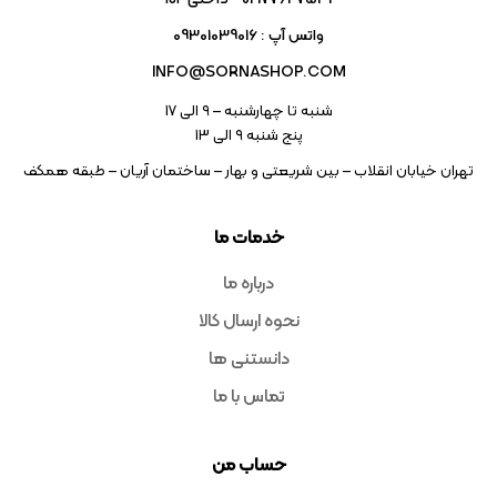
واتس آپ : 09301039016
INFO@SORNASHOP.COM
شنبه تا چهارشنبه – ۹ الی 17
پنج شنبه ۹ الی 13
تهران خیابان انقلاب – بین شریعتی و بهار – ساختمان آریان – طبقه همکف
خدمات ما
درباره ما
نحوه ارسال کالا
دانستنی ها
تماس با ما
حساب من