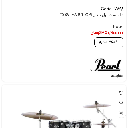
Code : 7748
درام ست پرل مدل EXX705NBR-C21
Pearl
350,900,000
تومان
3509
امتیاز
مقایسه