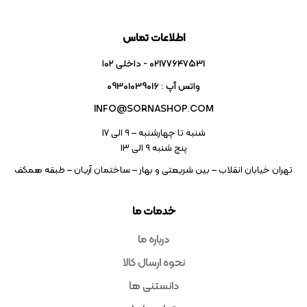
اطلاعات تماس
02177647531 - داخلی ۱۰۲
واتس آپ : 09301039016
INFO@SORNASHOP.COM
شنبه تا چهارشنبه – ۹ الی 17
پنج شنبه ۹ الی 13
تهران خیابان انقلاب – بین شریعتی و بهار – ساختمان آریان – طبقه همکف
خدمات ما
درباره ما
نحوه ارسال کالا
دانستنی ها