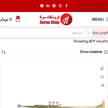
Skip to navigation
Skip to main content
0
MENU
0
تومان
فروش ویژه
Showing all 3 results
Show sidebar