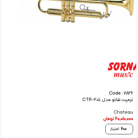
Code : 7826
ترمپت شاتو مدل CTR-20L
Chateau
60,010,000
تومان
600
امتیاز