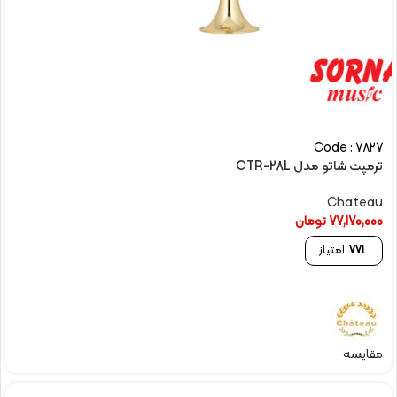
Code : 7827
ترمپت شاتو مدل CTR-28L
Chateau
77,170,000
تومان
771
امتیاز
مقایسه