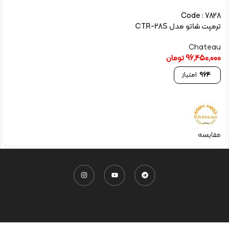
Code : 7828
ترمپت شاتو مدل CTR-28S
Chateau
96,450,000
تومان
964
امتیاز
مقایسه