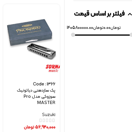
فیلتر بر اساس قیمت
تومان
0.00
تومان
1405800000.00
Code : 1366
پک سازدهنی دیاتونیک
سوزوکی مدل Pro
MASTER
Suzuki
56,940,000
تومان