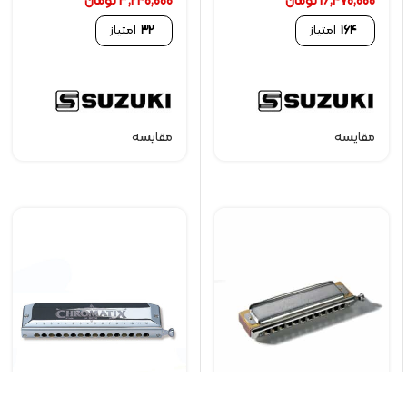
16,470,000
تومان
3,240,000
تومان
164
امتیاز
32
امتیاز
مقایسه
مقایسه