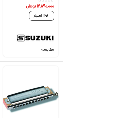
12,890,000
تومان
128
امتیاز
مقایسه