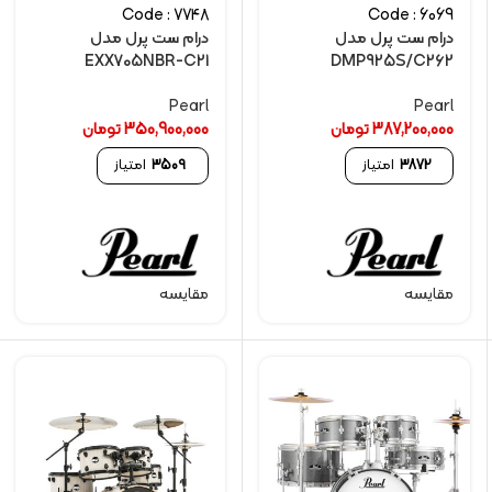
Code : 7748
Code : 6069
درام ست پرل مدل
درام ست پرل مدل
EXX705NBR-C21
DMP925S/C262
Pearl
Pearl
387,200,000
تومان
350,900,000
تومان
3872
امتیاز
3509
امتیاز
مقایسه
مقایسه