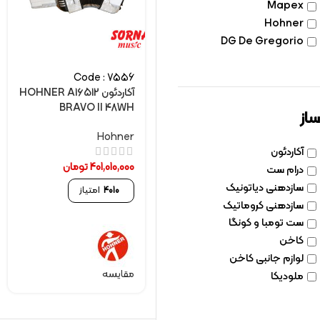
Mapex
Hohner
DG De Gregorio
Code : 7556
آکاردئون HOHNER A16512
BRAVO II 48WH
ساز
Hohner
آکاردئون
401,010,000
تومان
درام ست
سازدهنی دیاتونیک
4010
امتیاز
سازدهنی کروماتیک
ست تومبا و کونگا
کاخن
لوازم جانبی کاخن
مقایسه
ملودیکا