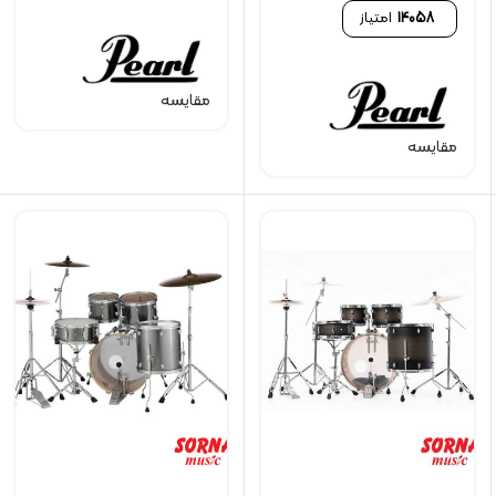
14058
امتیاز
مقایسه
مقایسه