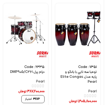
Code : 6335
Code : 7351
تومبا سه تايي با بانگو و
درام پرل DMP905/C261
پايه مدل Elite Congas
Pearl
Pearl
Pearl
387,200,000
تومان
3872
امتیاز
1,405,800,000
تومان