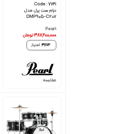
Code : 7741
درام ست پرل مدل
DMP905-C207
Pearl
387,200,000
تومان
3872
امتیاز
مقایسه