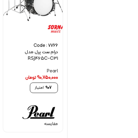
Code : 7766
درام ست پرل مدل
RSJ465C-C31
Pearl
90,750,000
تومان
907
امتیاز
مقایسه