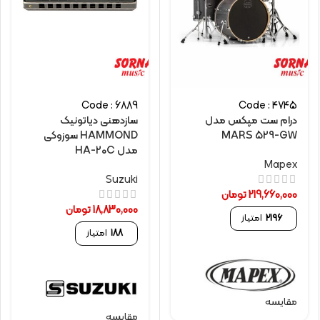
Code : 6889
Code : 4745
درام ست مپکس مدل
سازدهنی دیاتونیک
MARS 529-GW
HAMMOND سوزوکی
مدل HA-20C
Mapex
Suzuki
219,660,000
تومان
18,830,000
تومان
2196
امتیاز
188
امتیاز
مقایسه
مقایسه