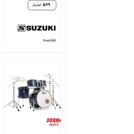
569
امتیاز
مقایسه