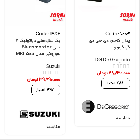
Code : 1356
Code : 7003
پدال کاخن دی جی دی
پک سازدهنی دیاتونیک 6
گریگوریو
تایی Bluesmaster
سوزوکی مدل MR250S
DG De Gregorio
Suzuki
48,830,000
تومان
39,790,000
تومان
488
امتیاز
397
امتیاز
مقایسه
مقایسه