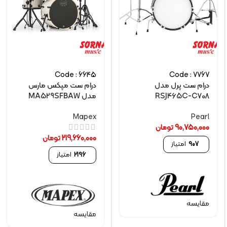
Code : 6645
Code : 7767
درام ست پرل مدل
درام ست مپکس مارس
RSJ465C-C708
مدل MA529SFBAW
Mapex
Pearl
90,750,000
تومان
219,660,000
تومان
907
امتیاز
2196
امتیاز
مقایسه
مقایسه