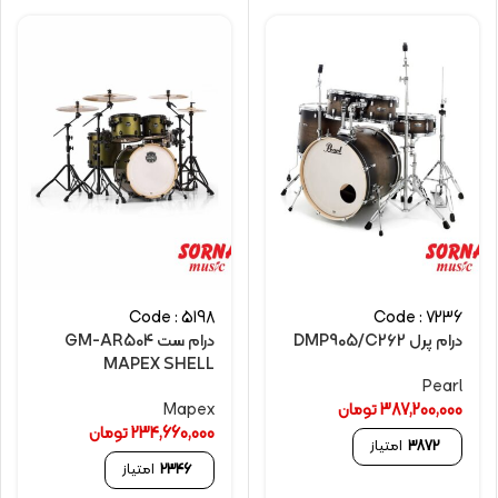
Code : 5198
Code : 7236
درام پرل DMP905/C262
درام ست GM-AR504
MAPEX SHELL
Pearl
387,200,000
تومان
Mapex
234,660,000
تومان
3872
امتیاز
2346
امتیاز