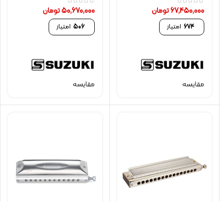
67,450,000
تومان
50,670,000
تومان
674
امتیاز
506
امتیاز
مقایسه
مقایسه