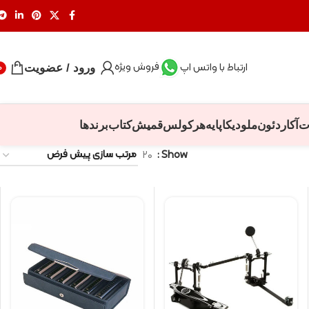
فروش ویژه
ارتباط با واتس اپ
ورود / عضویت
0
ت
آکاردئون
ملودیکا
پایه
هرکولس
قمیش
کتاب
برندها
۲۰
Show