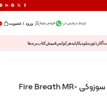
فروش ویژه
ارتباط با واتس اپ
ورود / عضویت
0
ت
آکاردئون
ملودیکا
پایه
هرکولس
قمیش
کتاب
برندها
Reed plate سوزوکی Fire Breath MR-