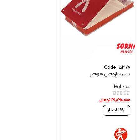
Code : 5377
تستر سازدهنی هوهنر
Hohner
19,890,000
تومان
198
امتیاز