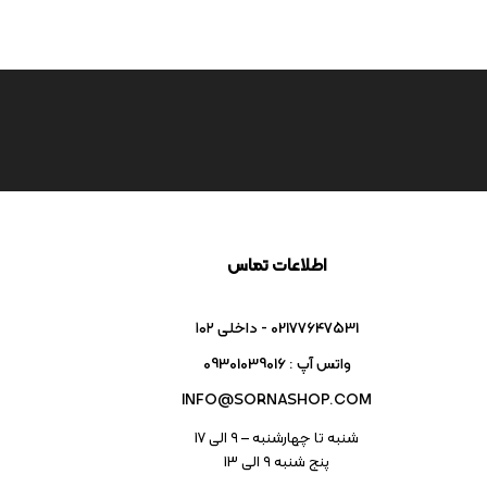
اطلاعات تماس
02177647531 - داخلی ۱۰۲
واتس آپ : 09301039016
INFO@SORNASHOP.COM
شنبه تا چهارشنبه – ۹ الی 17
پنج شنبه ۹ الی 13