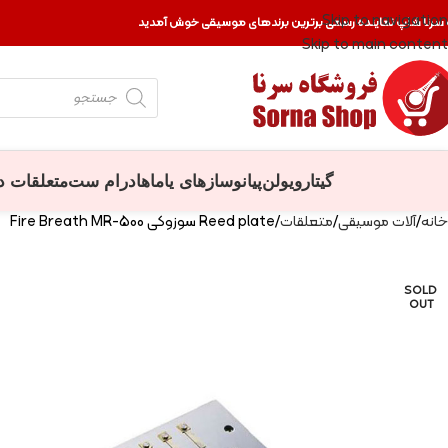
Skip to navigation
 سرنا شاپ نماینده رسمی برترین برندهای موسیقی خوش آمدید
Skip to main content
گیتار
ویولن
پیانو
سازهای یاماها
درام ست
متعلقات د
خانه
آلات موسیقی
متعلقات
Reed plate سوزوکی Fire Breath MR-500
SOLD
OUT