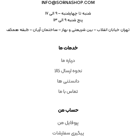
INFO@SORNASHOP.COM
شنبه تا چهارشنبه – ۹ الی 17
پنج شنبه ۹ الی 13
تهران خیابان انقلاب – بین شریعتی و بهار – ساختمان آریان – طبقه همکف
خدمات ما
درباره ما
نحوه ارسال کالا
دانستنی ها
تماس با ما
حساب من
پروفایل من
پیگیری سفارشات