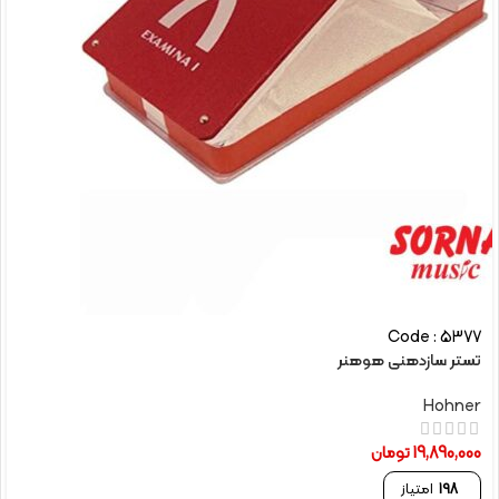
Code : 5377
تستر سازدهنی هوهنر
Hohner
19,890,000
تومان
198
امتیاز