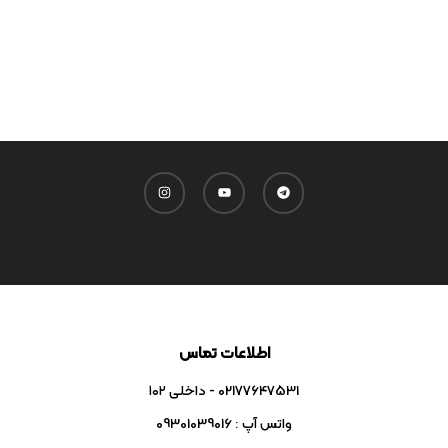
اطلاعات تماس
02177647531 - داخلی ۱۰۲
واتس آپ : 09301039016