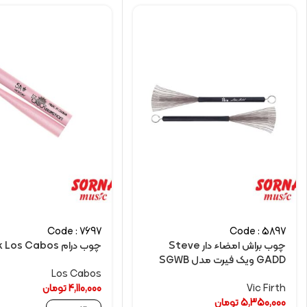
Code : 7697
Code : 5897
چوب براش امضاء دار Steve
چوب درام 5A Pink Los Cabos
GADD ویک فیرت مدل SGWB
Los Cabos
Vic Firth
4,110,000
تومان
5,350,000
تومان