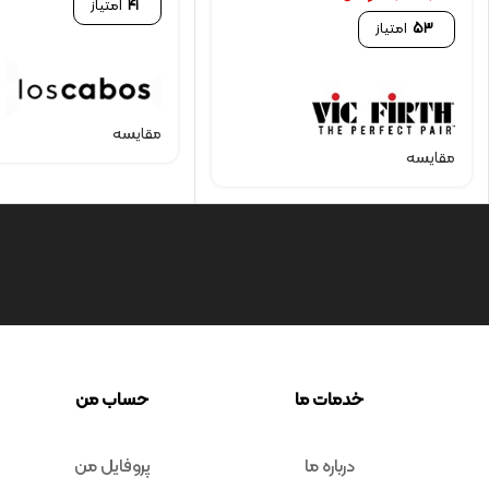
41
امتیاز
53
امتیاز
مقایسه
مقایسه
خدمات ما
حساب من
درباره ما
پروفایل من