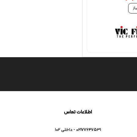
از
اطلاعات تماس
02177647531 - داخلی ۱۰۲