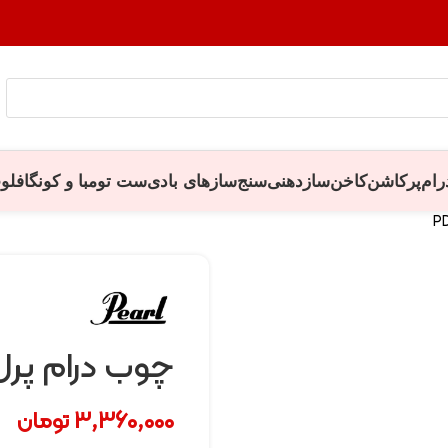
رام
پرکاشن
کاخن
سازدهنی
سنج
سازهای بادی
ست تومبا و کونگا
فلو
چوب درام پرل SX5B/12
3,360,000
تومان