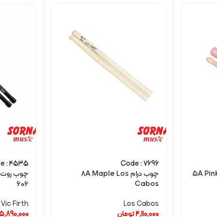
e : 4535
Code : 7696
چوب درام 8A Maple Los
چوب روت 
606
Cabos
Vic Firth
Los Cabos
4,110,000
تومان
5,890,000