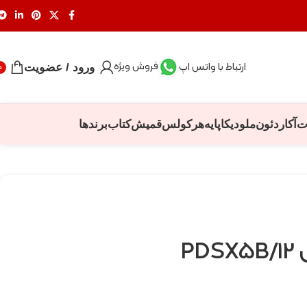
فروش ویژه
ارتباط با واتس اپ
ورود / عضویت
0
ت
آکاردئون
ملودیکا
پایه
هرکولس
قمیش
کتاب
برندها
PD