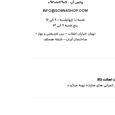
واتس آپ : 09301039016
INFO@SORNASHOP.COM
شنبه تا چهارشنبه – ۹ الی 17
پنج شنبه ۹ الی 13
تهران خیابان انقلاب – بین شریعتی و بهار –
ساختمان آریان – طبقه همکف
اصالت کالا
 کمپانی های سازنده تهیه میگردد