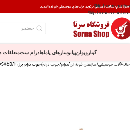
Skip to navigation
 سرنا شاپ نماینده رسمی برترین برندهای موسیقی خوش آمدید
Skip to main content
گیتار
ویولن
پیانو
سازهای یاماها
درام ست
متعلقات د
خانه
آلات موسیقی
سازهای کوبه ای
درام
چوب درام
چوب درام پرل PDSX5B/12