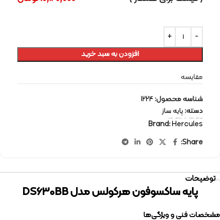
افزودن به سبد خرید
مقایسه
شناسه محصول:
1224
دسته:
پایه ساز
برچسب:
stand
,
Hercules
,
پایه
,
پایه ساکسوفون
,
هرکولس
Brand:
Hercules
Share:
توضیحات
پایه ساکسوفون هرکولس مدل DS630BB
مشخصات فنی و ویژگی‌ها