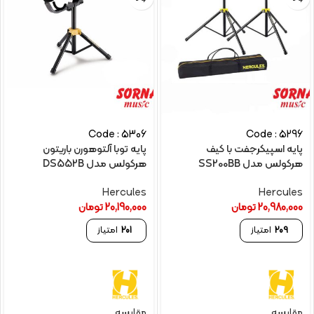
Code : 5306
Code : 5296
پایه اسپیکرجفت با کیف
پایه توبا آلتوهورن باریتون
هرکولس مدل SS200BB
هرکولس مدل DS552B
Hercules
Hercules
20,980,000
تومان
20,190,000
تومان
209
امتیاز
201
امتیاز
مقایسه
مقایسه