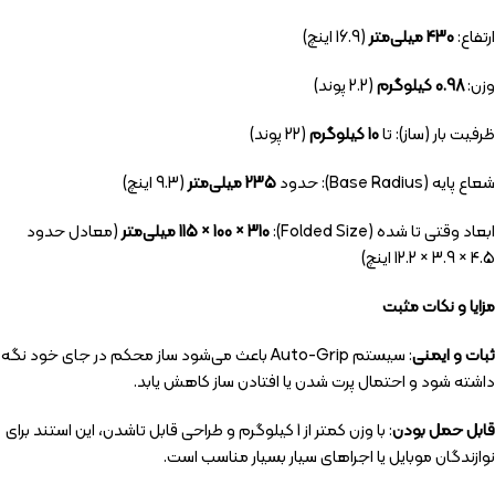
ارتفاع:
430 میلی‌متر
(16.9 اینچ)
وزن:
0.98 کیلوگرم
(2.2 پوند)
ظرفیت بار (ساز): تا
10 کیلوگرم
(22 پوند)
شعاع پایه (Base Radius): حدود
235 میلی‌متر
(9.3 اینچ)
ابعاد وقتی تا شده (Folded Size):
115 × 100 × 310 میلی‌متر
(معادل حدود
4.5 × 3.9 × 12.2 اینچ)
مزایا و نکات مثبت
ثبات و ایمنی
: سیستم Auto-Grip باعث می‌شود ساز محکم در جای خود نگه
داشته شود و احتمال پرت شدن یا افتادن ساز کاهش یابد.
قابل حمل بودن
: با وزن کمتر از 1 کیلوگرم و طراحی قابل تاشدن، این استند برای
نوازندگان موبایل یا اجراهای سیار بسیار مناسب است.