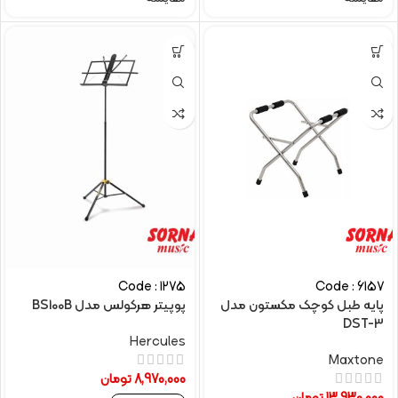
Code : 1275
Code : 6157
پایه طبل کوچک مکستون مدل
پوپیتر هرکولس مدل BS100B
DST-3
Hercules
Maxtone
8,970,000
تومان