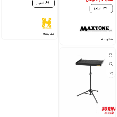
13,930,000
تومان
89
امتیاز
139
امتیاز
مقایسه
مقایسه