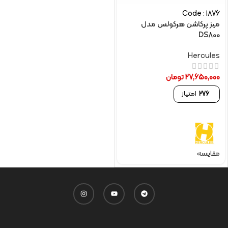
Code : 1876
میز پرکاشن هرکولس مدل
DS800
Hercules
27,650,000
تومان
276
امتیاز
مقایسه