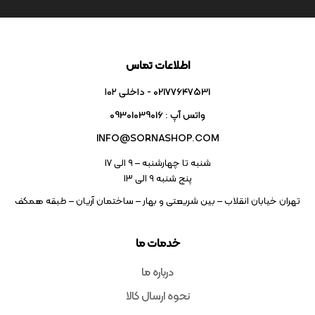
اطلاعات تماس
02177647531 - داخلی ۱۰۲
واتس آپ : 09301039016
INFO@SORNASHOP.COM
شنبه تا چهارشنبه – ۹ الی 17
پنج شنبه ۹ الی 13
تهران خیابان انقلاب – بین شریعتی و بهار – ساختمان آریان – طبقه همکف
خدمات ما
درباره ما
نحوه ارسال کالا