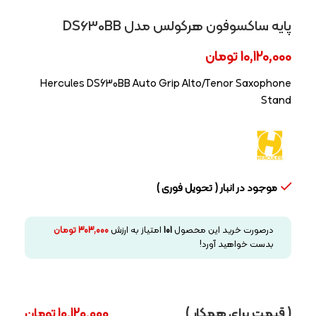
پایه ساکسوفون هرکولس مدل DS630BB
10,120,000
تومان
Hercules DS630BB Auto Grip Alto/Tenor Saxophone
Stand
موجود در انبار ( تحویل فوری )
درصورت خرید این محصول
101
امتیاز به ارزش
303,000
تومان
بدست خواهید آورد!
( قیمت برای همکار )
10,120,000
تومان