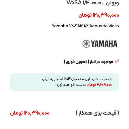
ویولن یاماها V5SA 1/4
120,390,000
تومان
Yamaha V5SA14 1/4 Acoustic Violin
موجود در انبار ( تحویل فوری )
درصورت خرید این محصول
1203
امتیاز به ارزش
3,609,000
تومان
بدست خواهید آورد!
( قیمت برای همکار )
120,390,000
تومان