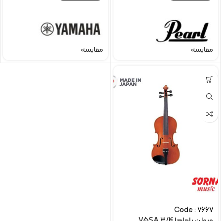
مقایسه
مقایسه
Code : 7667
ویولن یاماها V5SA 3/4