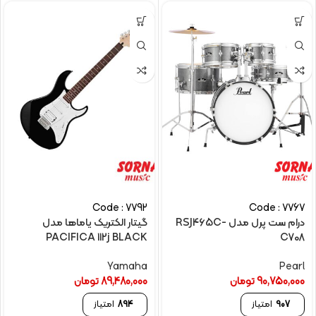
Code : 7792
Code : 7767
درام ست پرل مدل RSJ465C-
گیتار الکتریک یاماها مدل
PACIFICA 112j BLACK
C708
Yamaha
Pearl
90,750,000
تومان
89,480,000
تومان
907
امتیاز
894
امتیاز