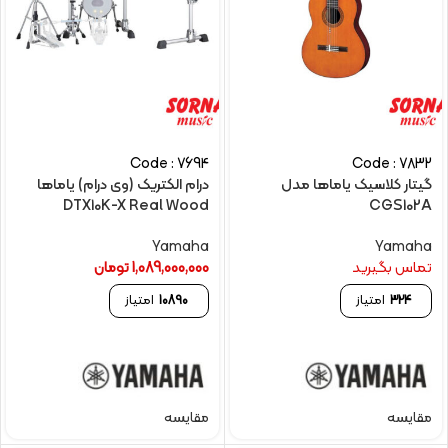
Code : 7694
Code : 7832
گیتار کلاسیک یاماها مدل
درام الکتریک (وی درام) یاماها
DTX10K-X Real Wood
CGS102A
Yamaha
Yamaha
تماس بگیرید
1,089,000,000
تومان
324
امتیاز
10890
امتیاز
مقایسه
مقایسه