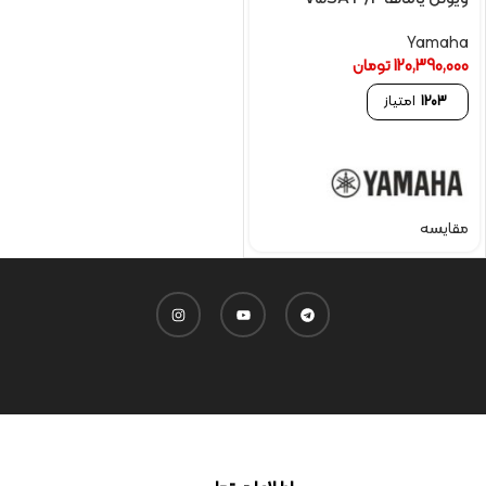
Yamaha
120,390,000
تومان
1203
امتیاز
مقایسه