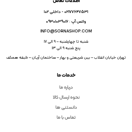
اطلاعات تماس
02177647531 - داخلی ۱۰۲
واتس آپ : 09301039016
INFO@SORNASHOP.COM
شنبه تا چهارشنبه – ۹ الی 17
پنج شنبه ۹ الی 13
تهران خیابان انقلاب – بین شریعتی و بهار – ساختمان آریان – طبقه همکف
خدمات ما
درباره ما
نحوه ارسال کالا
دانستنی ها
تماس با ما