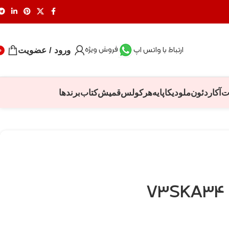
فروش ویژه
ارتباط با واتس اپ
ورود / عضویت
0
ت
آکاردئون
ملودیکا
پایه
هرکولس
قمیش
کتاب
برندها