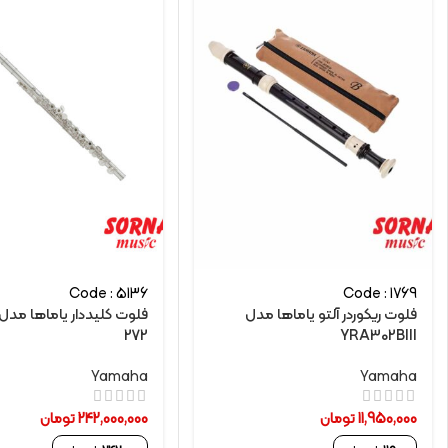
Code : 5136
Code : 1769
فلوت ریکوردر آلتو یاماها مدل
272
YRA302BIII
Yamaha
Yamaha
11,950,000
تومان
242,000,000
تومان