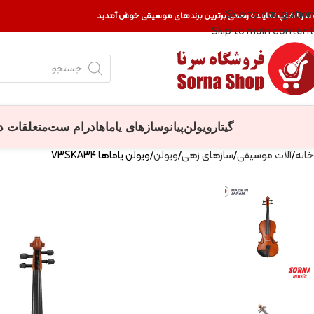
Skip to navigation
 سرنا شاپ نماینده رسمی برترین برندهای موسیقی خوش آمدید
Skip to main content
گیتار
ویولن
پیانو
سازهای یاماها
درام ست
متعلقات د
خانه
آلات موسیقی
سازهای زهی
ویولن
ویولن یاماها V3SKA34