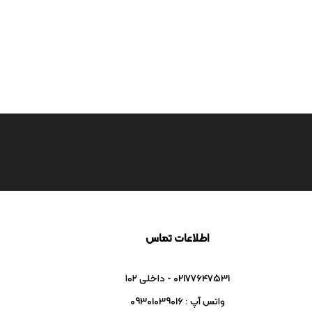
اطلاعات تماس
02177647531 - داخلی ۱۰۲
واتس آپ : 09301039016