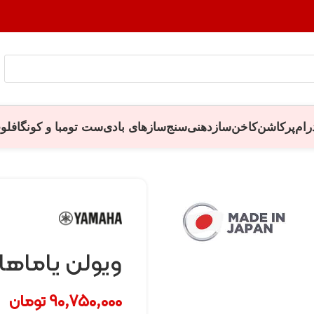
رام
پرکاشن
کاخن
سازدهنی
سنج
سازهای بادی
ست تومبا و کونگا
فلو
ویولن یاماها V3SKA34
90,750,000
تومان