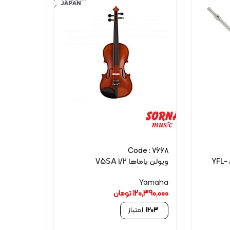
Code : 7668
فلوت کلیددار یاماها مدل YFL-
ویولن یاماها V5SA 1/2
Yamaha
120,390,000
تومان
1203
امتیاز