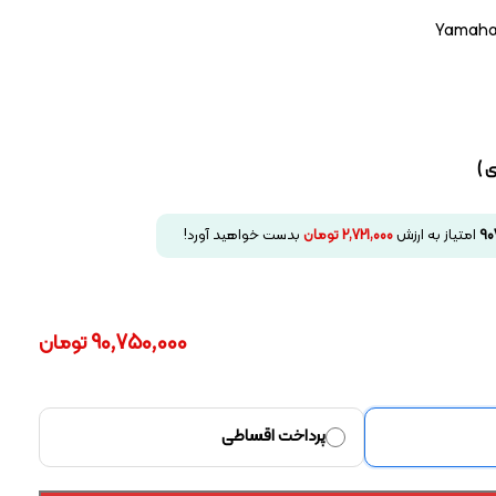
Yamaha 
 )
90
امتیاز به ارزش
2,721,000
تومان
بدست خواهید آورد!
90,750,000
تومان
پرداخت اقساطی