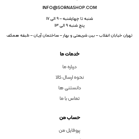
INFO@SORNASHOP.COM
شنبه تا چهارشنبه – ۹ الی 17
پنج شنبه ۹ الی 13
تهران خیابان انقلاب – بین شریعتی و بهار – ساختمان آریان – طبقه همکف
خدمات ما
درباره ما
نحوه ارسال کالا
دانستنی ها
تماس با ما
حساب من
پروفایل من