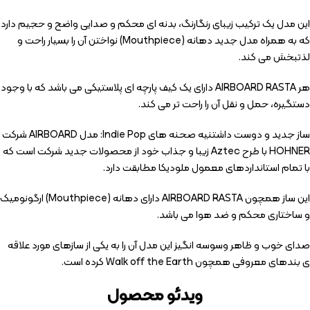
این مدل یک ترکیب زیبای رنگارنگ، بدنه ای محکم و صدایی واضح و حجیم دارد
که به همراه مدل جدید دهانه (Mouthpiece) نواختن آن را بسیار راحت و
لذتبخش می کند.
هر AIRBOARD RASTA دارای یک کیف پارچه ای پلاستیکی می باشد که با وجود
دستگیره، حمل و نقل آن را راحت تر می کند.
ساز جدید و دوست داشتنیه صحنه های Indie Pop: مدل AIRBOARD شرکت
HOHNER با طرح Aztec زیبا و جذاب خود از محصولات جدید شرکت است که
با تمام استانداردهای معمول ملودیکا مطابقت دارد.
این ساز همچون AIRBOARD RASTA دارای دهانه (Mouthpiece) ارگونومیک
و ساختاری محکم و ضد هوا می باشد.
صدای خوب و ظاهر وسوسه انگیز این مدل آن را به یکی از سازهای مورد علاقه
ی بندهای معروفی همچون Walk off the Earth کرده است.
ویدئو محصول