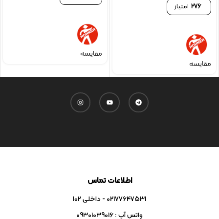
276
امتیاز
مقایسه
مقایسه
اطلاعات تماس
02177647531 - داخلی ۱۰۲
واتس آپ : 09301039016