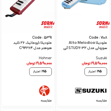
Code : 5391
Code : 7108
ملودیکا Alto Melodica
ملودیکا کروماتیک 26 کلید
سوزوکی مدل STUDY-32 آبی
هوهنر مدل C94264
Hohner
Suzuki
19,590,000
تومان
19,590,000
تومان
195
امتیاز
195
امتیاز
مقایسه
مقایسه