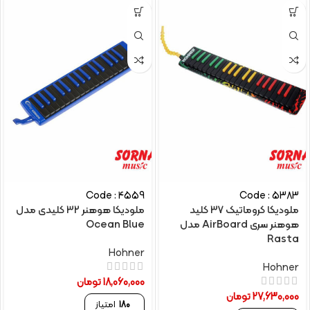
Code : 4559
Code : 5383
ملودیکا کروماتیک 37 کلید
ملودیکا هوهنر 32 کلیدی مدل
هوهنر سری AirBoard مدل
Ocean Blue
Rasta
Hohner
Hohner
18,060,000
تومان
27,630,000
تومان
180
امتیاز