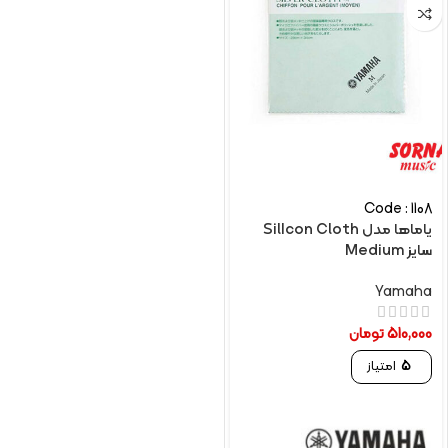
Code : 1108
یاماها مدل SilIcon Cloth
سایز Medium
Yamaha
510,000
تومان
5
امتیاز