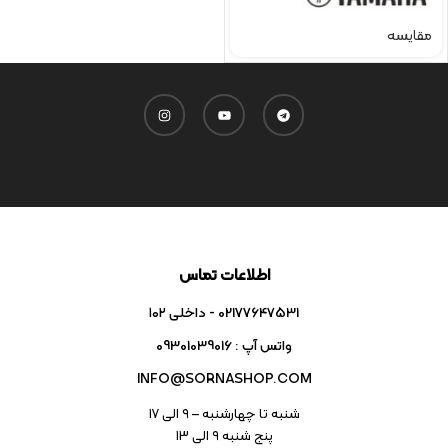
مقایسه
اطلاعات تماس
02177647531 - داخلی ۱۰۲
واتس آپ : 09301039016
INFO@SORNASHOP.COM
شنبه تا چهارشنبه – ۹ الی 17
پنج شنبه ۹ الی 13