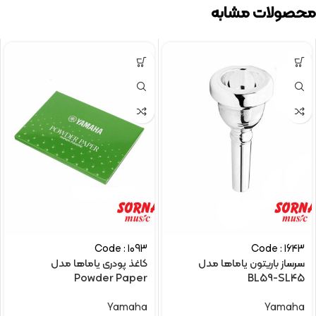
محصولات مشابه
Code : 1093
Code : 1643
سرساز باریتون یاماها مدل
کاغذ پودری یاماها مدل
Powder Paper
BL59-SL45
Yamaha
Yamaha