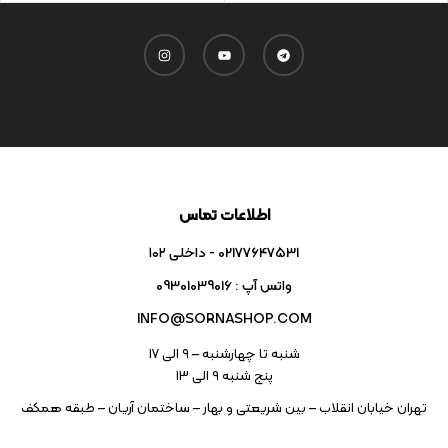
اطلاعات تماس
02177647531 - داخلی ۱۰۲
واتس آپ : 09301039016
INFO@SORNASHOP.COM
شنبه تا چهارشنبه – ۹ الی 17
پنج شنبه ۹ الی 13
تهران خیابان انقلاب – بین شریعتی و بهار – ساختمان آریان – طبقه همکف