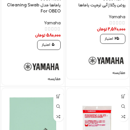
روغن رگلاژ آبی ترمپت یاماها
یاماها مدل Cleaning Swab
For OBEO
Yamaha
Yamaha
2,560,000
تومان
580,000
تومان
25
امتیاز
5
امتیاز
مقایسه
مقایسه