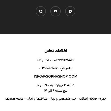
اطلاعات تماس
02177647531 - داخلی ۱۰۲
واتس آپ : 09301039016
INFO@SORNASHOP.COM
شنبه تا چهارشنبه – ۹ الی 17
پنج شنبه ۹ الی 13
تهران خیابان انقلاب – بین شریعتی و بهار – ساختمان آریان – طبقه همکف