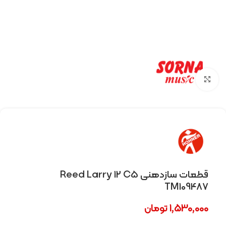
Click to enlarge
قطعات سازدهنی Reed Larry 12 C5
TM109487
1,530,000
تومان