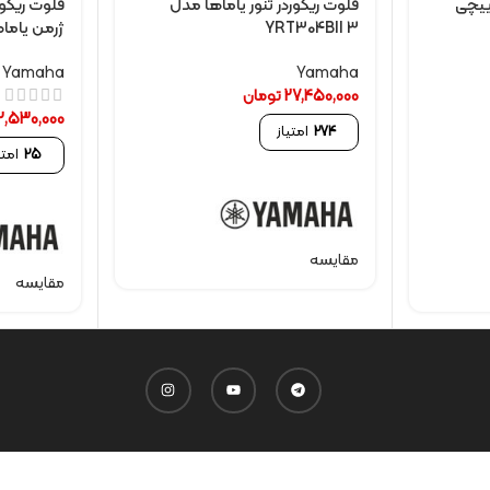
ییچی
فلوت ریکوردر تنور یاماها مدل
فلوت ریکور
YRT304BII 3
ژرمن یاماها مد
Yamaha
Yamaha
27,450,000
تومان
2,530,000
274
امتیاز
25
امتی
مقایسه
مقایسه