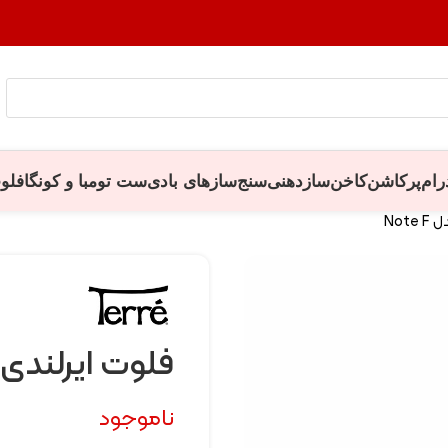
رام
پرکاشن
کاخن
سازدهنی
سنج
سازهای بادی
ست تومبا و کونگا
فلو
فلوت ایرلندی Terre مدل ote F
ناموجود