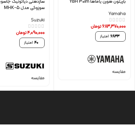
باريتون هورن یاماها YBH 301m
سازدهنی دیاتونیک جاسو
سوزوکی مدل MHK-5
Yamaha
Suzuki
683,370,000
تومان
4,090,000
تومان
6833
امتیاز
40
امتیاز
مقایسه
مقایسه