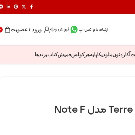
فروش ویژه
ارتباط با واتس اپ
ورود / عضویت
0
ت
آکاردئون
ملودیکا
پایه
هرکولس
قمیش
کتاب
برندها
N