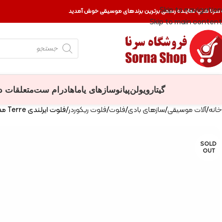
Skip to navigation
 سرنا شاپ نماینده رسمی برترین برندهای موسیقی خوش آمدید
Skip to main content
گیتار
ویولن
پیانو
سازهای یاماها
درام ست
متعلقات د
خانه
آلات موسیقی
سازهای بادی
فلوت
فلوت ریکوردر
فلوت ایرلندی Terre مدل Note F
SOLD
OUT