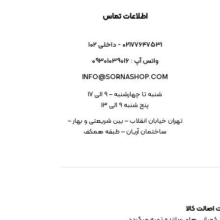
اطلاعات تماس
02177647531 - داخلی ۱۰۲
واتس آپ : 09301039016
INFO@SORNASHOP.COM
شنبه تا چهارشنبه – ۹ الی 17
پنج شنبه ۹ الی 13
تهران خیابان انقلاب – بین شریعتی و بهار –
ساختمان آریان – طبقه همکف
اصالت کالا
 کمپانی های سازنده تهیه میگردد