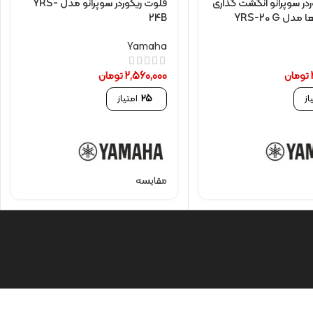
در سوپرانو انگشت گذاری
فلوت ریکوردر سوپرانو مدل YRS-
ل YRS-20 G
24B
Yamaha
تومان
2,560,000
تومان
از
25
امتیاز
مقایسه