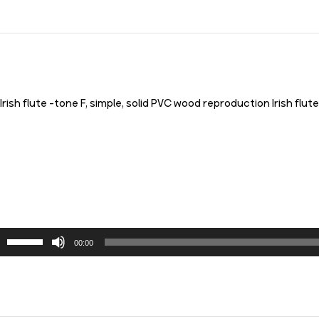
Irish flute -tone F, simple, solid PVC wood reproduction Irish flute,
بر
00:00
اف
یا
کا
صد