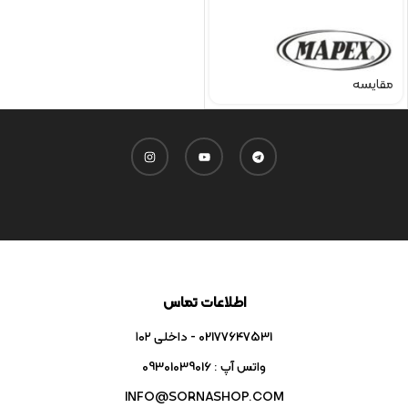
مقایسه
اطلاعات تماس
02177647531 - داخلی ۱۰۲
واتس آپ : 09301039016
INFO@SORNASHOP.COM