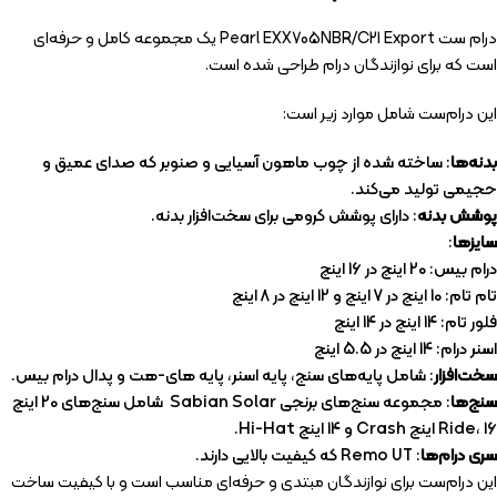
درام‌ ست Pearl EXX705NBR/C21 Export یک مجموعه کامل و حرفه‌ای
است که برای نوازندگان درام طراحی شده است.
این درام‌ست شامل موارد زیر است:
بدنه‌ها
: ساخته شده از چوب ماهون آسیایی و صنوبر که صدای عمیق و
حجیمی تولید می‌کند.
پوشش بدنه
: دارای پوشش کرومی برای سخت‌افزار بدنه.
سایزها
:
درام بیس: 20 اینچ در 16 اینچ
تام تام: 10 اینچ در 7 اینچ و 12 اینچ در 8 اینچ
فلور تام: 14 اینچ در 14 اینچ
اسنر درام: 14 اینچ در 5.5 اینچ
سخت‌افزار
: شامل پایه‌های سنج، پایه اسنر، پایه های-هت و پدال درام بیس.
سنج‌ها
: مجموعه سنج‌های برنجی Sabian Solar شامل سنج‌های 20 اینچ
Ride، 16 اینچ Crash و 14 اینچ Hi-Hat.
سری درام‌ها
: Remo UT که کیفیت بالایی دارند.
این درام‌ست برای نوازندگان مبتدی و حرفه‌ای مناسب است و با کیفیت ساخت