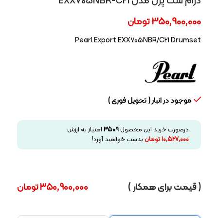
درام ست پرل مدل EXX705NBR-C21
350,900,000
تومان
Pearl Export EXX705NBR/C21 Drumset
موجود در انبار ( تحویل فوری )
درصورت خرید این محصول
3509
امتیاز به ارزش
10,527,000
تومان
بدست خواهید آورد!
( قیمت برای همکار )
350,900,000
تومان