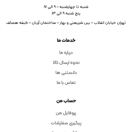
شنبه تا چهارشنبه – ۹ الی 17
پنج شنبه ۹ الی 13
تهران خیابان انقلاب – بین شریعتی و بهار – ساختمان آریان – طبقه همکف
خدمات ما
درباره ما
نحوه ارسال کالا
دانستنی ها
تماس با ما
حساب من
پروفایل من
پیگیری سفارشات