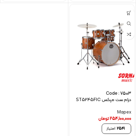
Code : 7503
درام ست مپکس ST5245FIC
Mapex
254,100,000
تومان
2541
امتیاز