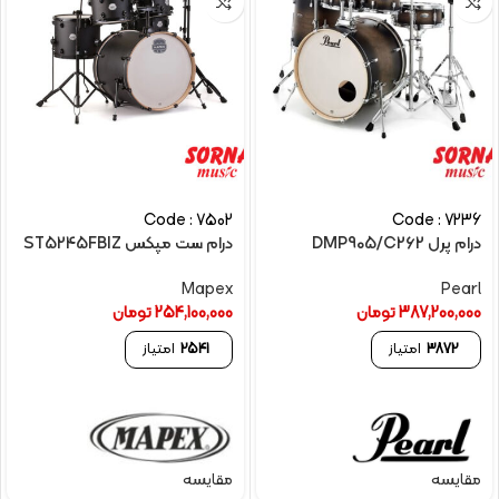
Code : 7502
Code : 7236
درام پرل DMP905/C262
درام ست مپکس ST5245FBIZ
Mapex
Pearl
387,200,000
تومان
254,100,000
تومان
3872
امتیاز
2541
امتیاز
مقایسه
مقایسه