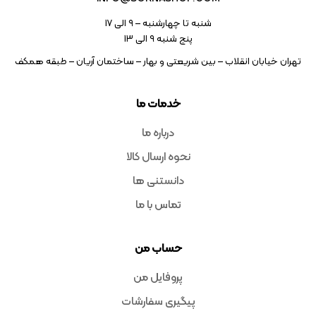
شنبه تا چهارشنبه – ۹ الی 17
پنج شنبه ۹ الی 13
تهران خیابان انقلاب – بین شریعتی و بهار – ساختمان آریان – طبقه همکف
خدمات ما
درباره ما
نحوه ارسال کالا
دانستنی ها
تماس با ما
حساب من
پروفایل من
پیگیری سفارشات