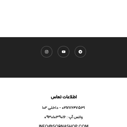
اطلاعات تماس
02177647531 - داخلی ۱۰۲
واتس آپ : 09301039016
INFO@SORNASHOP.COM