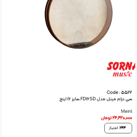
Code : 5522
سی درام مینل مدل FD16SD سایز 16 اینچ
Meinl
24,420,000
تومان
244
امتیاز