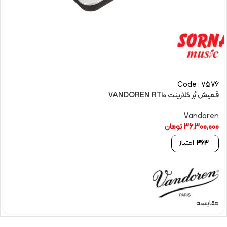
Code : 7576
قمیش بُر کلارينت VANDOREN RT10
Vandoren
36,300,000
تومان
363
امتیاز
مقایسه