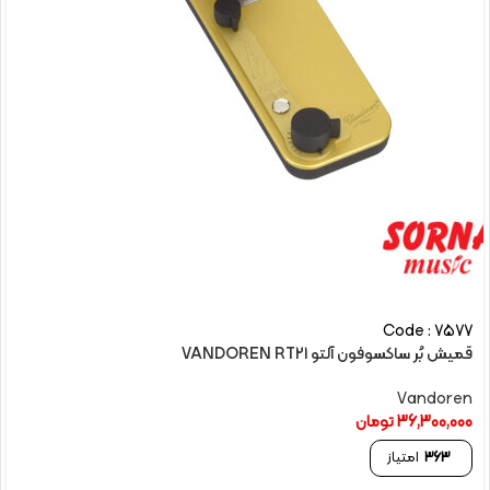
Code : 7577
قمیش بُر ساکسوفون آلتو VANDOREN RT21
Vandoren
36,300,000
تومان
363
امتیاز