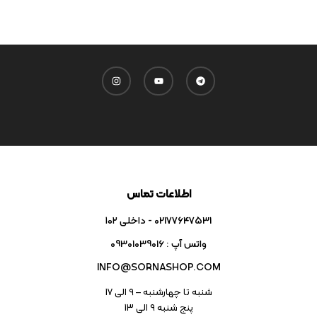
اطلاعات تماس
02177647531 - داخلی ۱۰۲
واتس آپ : 09301039016
INFO@SORNASHOP.COM
شنبه تا چهارشنبه – ۹ الی 17
پنج شنبه ۹ الی 13