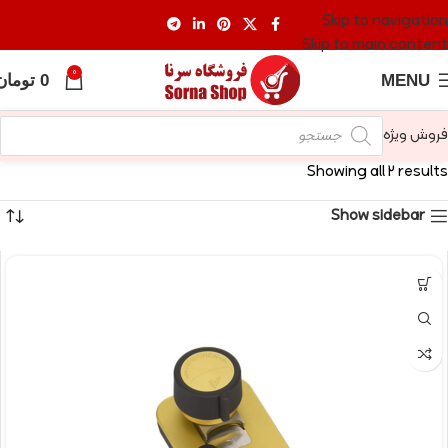
Skip to navigation
Skip to main content
0
MENU
0
تومان
فروش ویژه
Showing all 2 results
Show sidebar