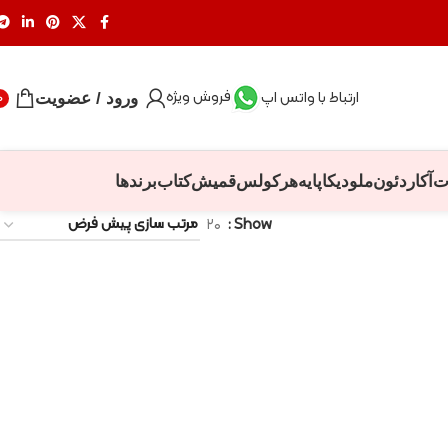
فروش ویژه
ارتباط با واتس اپ
ورود / عضویت
0
ت
آکاردئون
ملودیکا
پایه
هرکولس
قمیش
کتاب
برندها
۲۰
Show