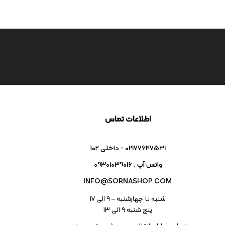
اطلاعات تماس
02177647531 - داخلی ۱۰۲
واتس آپ : 09301039016
INFO@SORNASHOP.COM
شنبه تا چهارشنبه – ۹ الی 17
پنج شنبه ۹ الی 13