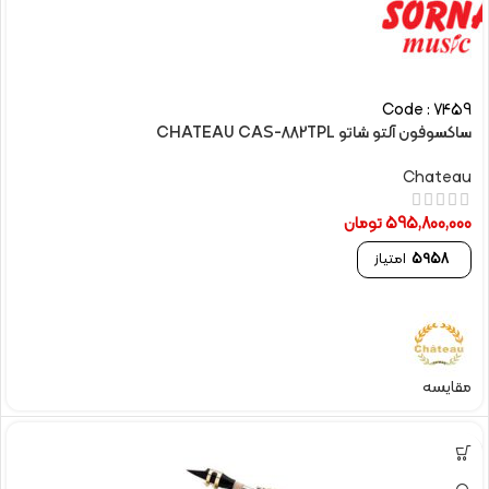
Code : 7459
ساکسوفون آلتو شاتو CHATEAU CAS-882TPL
Chateau
595,800,000
تومان
5958
امتیاز
مقایسه