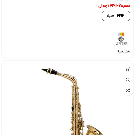
419,260,000
تومان
4192
امتیاز
مقایسه