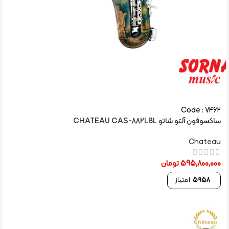
Code : 7462
ساکسوفون آلتو شاتو CHATEAU CAS-882LBL
Chateau
595,800,000
تومان
5958
امتیاز