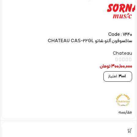
Code : 7440
ساکسوفون آلتو شاتو CHATEAU CAS-22GL
Chateau
300,100,000
تومان
3001
امتیاز
مقایسه