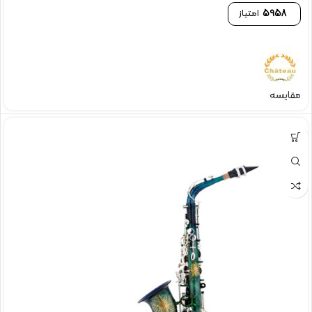
5958
امتیاز
مقایسه