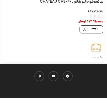
ساکسوفون آلتو شاتو CHATEAU CAS-96L
Chateau
474,910,000
تومان
4749
امتیاز
مقایسه