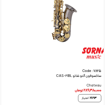
Code : 7825
ساکسوفون آلتو شاتو CAS-21BL
Chateau
289,380,000
تومان
2893
امتیاز