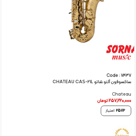
Code : 7437
ساکسوفون آلتو شاتو CHATEAU CAS-21L
Chateau
257,220,000
تومان
2572
امتیاز