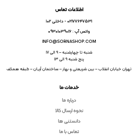
اطلاعات تماس
02177647531 - داخلی ۱۰۲
واتس آپ : 09301039016
INFO@SORNASHOP.COM
شنبه تا چهارشنبه – ۹ الی 17
پنج شنبه ۹ الی 13
تهران خیابان انقلاب – بین شریعتی و بهار – ساختمان آریان – طبقه همکف
خدمات ما
درباره ما
نحوه ارسال کالا
دانستنی ها
تماس با ما