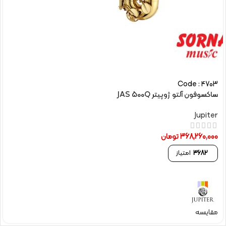
Code : 4703
ساکسوفون آلتو ژوپیتر JAS 500Q
Jupiter
368,260,000
تومان
3682
امتیاز
مقایسه