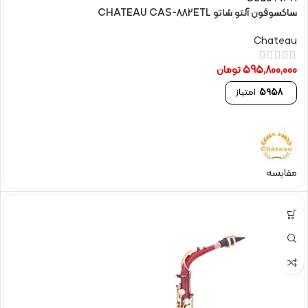
ساکسوفون آلتو شاتو CHATEAU CAS-882ETL
Chateau
595,800,000
تومان
5958
امتیاز
مقایسه