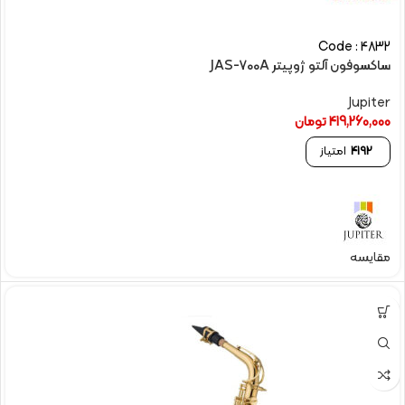
Code : 4832
ساکسوفون آلتو ژوپیتر JAS-700A
Jupiter
419,260,000
تومان
4192
امتیاز
مقایسه