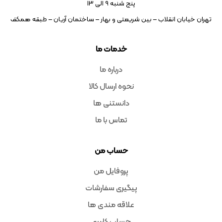
پنج شنبه ۹ الی 13
تهران خیابان انقلاب – بین شریعتی و بهار – ساختمان آریان – طبقه همکف
خدمات ما
درباره ما
نحوه ارسال کالا
دانستنی ها
تماس با ما
حساب من
پروفایل من
پیگیری سفارشات
علاقه مندی ها
حساب کاربری