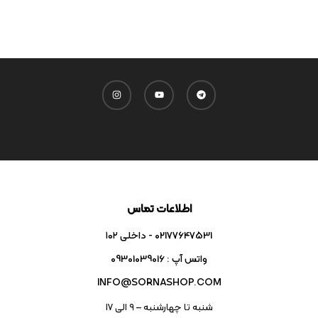
اطلاعات تماس
02177647531 - داخلی ۱۰۲
واتس آپ : 09301039016
INFO@SORNASHOP.COM
شنبه تا چهارشنبه – ۹ الی 17