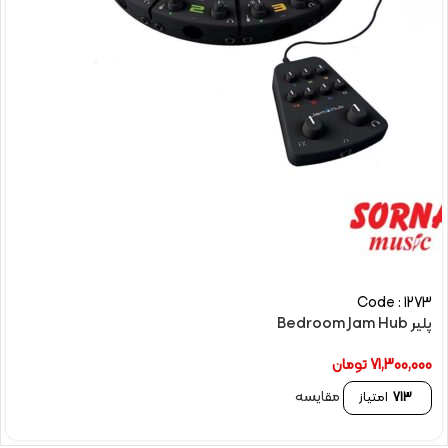
Code : 1273
پلیر Bedroom Jam Hub
71,300,000
تومان
مقایسه
713
امتیاز