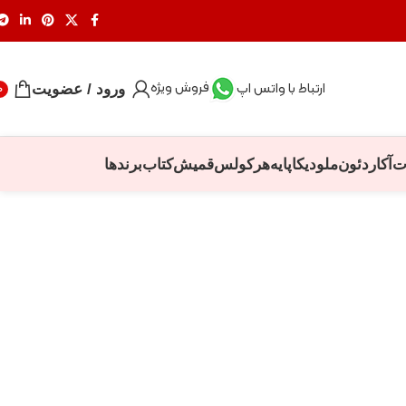
فروش ویژه
ارتباط با واتس اپ
ورود / عضویت
0
ت
آکاردئون
ملودیکا
پایه
هرکولس
قمیش
کتاب
برندها