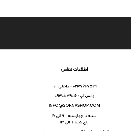
اطلاعات تماس
02177647531 - داخلی ۱۰۲
واتس آپ : 09301039016
INFO@SORNASHOP.COM
شنبه تا چهارشنبه – ۹ الی 17
پنج شنبه ۹ الی 13