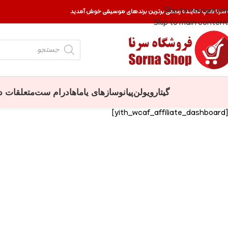
Skip to navigation
 سرنا شاپ نماینده رسمی برترین برندهای موسیقی خوش آمدید
Skip to main content
گیتار
ویولن
پیانو
سازهای یاماها
درام ست
متعلقات د
[yith_wcaf_affiliate_dashboard]