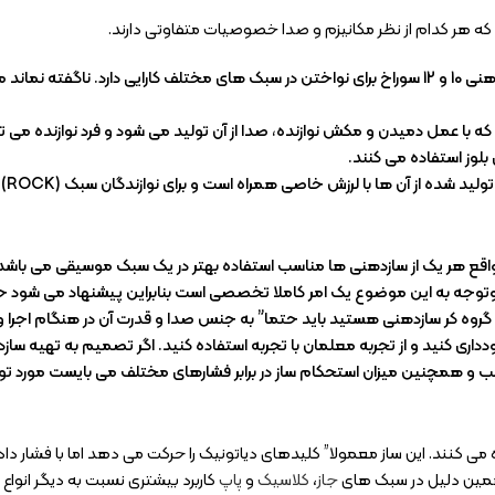
سازدهنی دیاتونیک برای شروع نوازندگی مناسب است. سازدهنی 10 و 12 سوراخ برای نواختن در سبک های م
که با عمل دمیدن و مکش نوازنده، صدا از آن تولید می شود و فرد نوازنده می 
 بلوز استفاده می کنند.
ا با لرزش خاصی همراه است و برای نوازندگان سبک (ROCK) و (POP) ایده آل می باشد.
ر واقع هر یک از سازدهنی ها مناسب استفاده بهتر در یک سبک موسیقی می باشد ک
وتوجه به این موضوع یک امر کاملا تخصصی است بنابراین پیشنهاد می شود حت
ک گروه کر سازدهنی هستید باید حتما” به جنس صدا و قدرت آن در هنگام اجرا و
اری کنید و از تجربه معلمان با تجربه استفاده کنید. اگر تصمیم به تهیه سازد
و همچنین میزان استحکام ساز در برابر فشارهای مختلف می بایست مورد توجه
‌ می کنند. این ساز معمولا” کلیدهای دیاتونیک را حرکت می دهد اما با فشار 
جاز
،
کلاسیک
و
پاپ
کاربرد بیشتری نسبت به دیگر انواع 