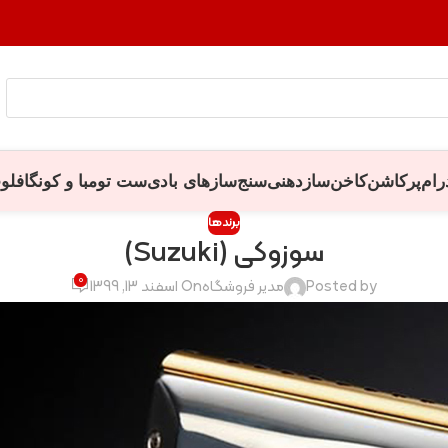
رام
پرکاشن
کاخن
سازدهنی
سنج
سازهای بادی
ست تومبا و کونگا
فلو
برندها
سوزوکی (Suzuki)
0
Posted by
مدیر فروشگاه
On اسفند 13, 1399