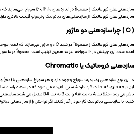
سازدهنی‌های کروماتیک را معمولاً در اندازه‌های 10، 12 و ۱۶ سوراخ می‌سازند که به ترتیب قادر به نواختن ۲.۵ اکتاو، ۳ اکتاو و ۴ اکتاو هستند. ضمنا” کلید
سازدهنی‌های کروماتیک از سازدهنی‌های
دیاتونیک
و
ترمولو
قیمت بالاتری دارند
( C ) چرا سازدهنی دو ماژور
سازدهنی‌های کروماتیک را معمولا” در کلید C
دو ماژور
آمده‌است. این چینش در ۱۲ سوراخه نیز به همین ترتیب است. معمولاً در ۱۰ سوراخه، دو سوراخ پایانی (سوراخ‌های شمارهٔ ۹ و ۱۰) دارای نت‌های متفاوتی هستند مگر بصورت تک نوازی طراحی شده باشد.
سازدهنی کروماتیک یا Chromatic
در این نوع سازدهنی یک ردیف سوراخ وجود دارد و هر سوراخ سازدهنی با (دم) و 
این تیغه فلزی که حالت گرد دارد شستی نامیده می شود که در سمت راست سازده
بالاتر می رود -مثلا نت A به نت
کنیم با سازدهنی دیاتونیک کار خود را آغاز کنند. اگر نواختن را از ساز دهنی دی