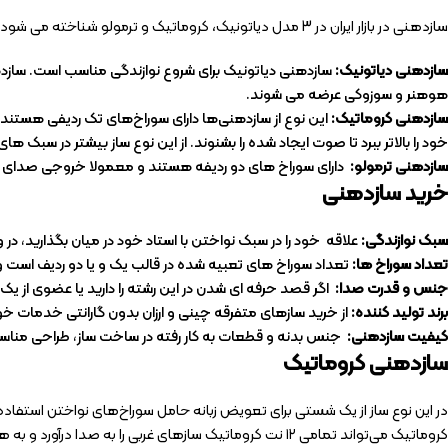
سازدهنی در بازار ایران در 3 مدل دیاتونیک، کروماتیک و ترمولو شناخته می شود که هر کدام از نظر مکانیزم و صدا خصوصیات متفاوتی دارند.
سازدهنی دیاتونیک
:
هوهنر و سوزوکی عرضه می شوند.
سازدهنی کروماتیک
:
این نوع از سازدهنی‌ها دارای سوراخ‌های تک ردیفی هستند 
خود را بالاتر ببرد تا صوت ایجاد شده را بشنوند. از این نوع ساز بیشتر در سبک های
سازدهنی ترمولو
:
دارای سوراخ های دو ردیفه هستند و معمولا خروجی صدای تولید شده از آن ه
خرید سازدهنی
سبک نوازندگی
:
علاقه خود را در سبک نواختن با استاد خود در میان بگذارید، د
تعداد سوراخ ها
:
تعداد سوراخ های تعبیه شده در قالب یک و یا دو ردیف است 
جنس و قدرت صدا
:
اگر قصد حرفه ای شدن در این رشته را دارید یا عضوی از ی
برند تولید کننده:
از خرید سازهای متفرقه چینی و ارزان بدون گارانتی خدمات خودد
کیفیت سازدهنی
:
جنس بدنه و قطعات به کار رفته در ساخت ساز، طراحی مناسب 
سازدهنی کروماتیک
در این نوع ساز از یک شستی برای تعویض زبانه حامل سوراخ‌های نواختن استفاده
کروماتیک می‌تواند تمامی ۱۲ نت کروماتیک سازهای غربی را به صدا درآورد و به همین دلیل در سبک های