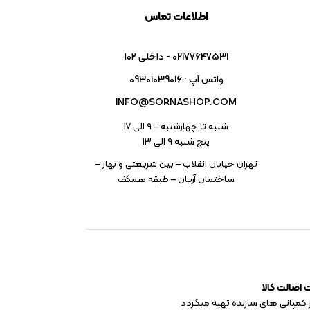
اطلاعات تماس
02177647531 - داخلی ۱۰۲
واتس آپ : 09301039016
INFO@SORNASHOP.COM
شنبه تا چهارشنبه – ۹ الی 17
پنج شنبه ۹ الی 13
تهران خیابان انقلاب – بین شریعتی و بهار –
ساختمان آریان – طبقه همکف
اصالت کالا
 کمپانی های سازنده تهیه میگردد