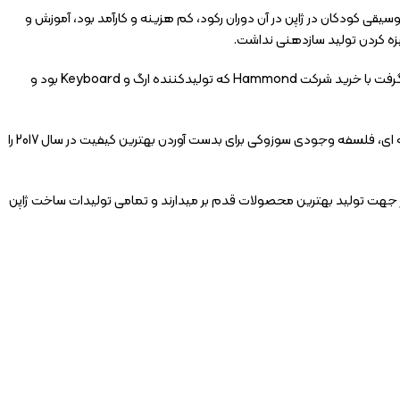
یقی کودکان در ژاپن در آن دوران رکود، کم هزینه و کارآمد بود، آموزش و
یزه کردن تولید سازدهنی نداشت.
در دهه 1960 این شرکت با تولید سازدهنی‌های متفاوت و پیشرفته تر، محبوبیت فوق العاده ای در آموزش کسب نمود تا اینکه در سال 1989 سوزوکی تصمیم گرفت با خرید شرکت Hammond که تولیدکننده ارگ و Keyboard بود و
استفاده از مواد اولیه فلزی با کیفیت عالی برای ساخت تیغه های فولادی و همچنین طراحی برای ساخت بیش از یکصد نوع سازدهنی از رده های مبتدی تا حرفه ای، فلسفه وجودی سوزوکی برای بدست آوردن بهترین کیفیت در سال 2017 را
در جهت تولید بهترین محصولات قدم بر میدارند و تمامی تولیدات ساخت ژاپن