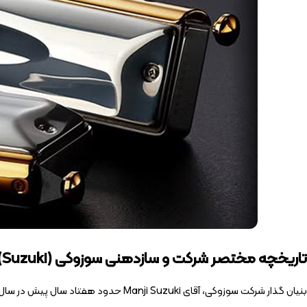
تاریخچه مختصر شرکت و سازدهنی سوزوکی (Suzuki)
بنیان گذار شرکت سوزوکی، آقای Manji Suzuki حدود هفتاد سال پیش در سال 1953 در شهر Sumiyoshi تولید سازدهنی (هارمونیکا) را در یک اتاق کوچک اجاره ای شروع کرد.