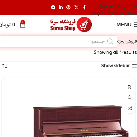
Skip to navigation
Skip to main content
0
MENU
0
تومان
فروش ویژه
Showing all 2 results
Show sidebar