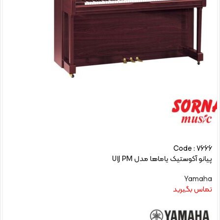
Code : 7666
پیانو آکوستیک یاماها مدل U1J PM
Yamaha
تماس بگیرید