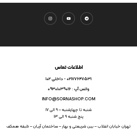
اطلاعات تماس
02177647531 - داخلی ۱۰۲
واتس آپ : 09301039016
INFO@SORNASHOP.COM
شنبه تا چهارشنبه – ۹ الی 17
پنج شنبه ۹ الی 13
تهران خیابان انقلاب – بین شریعتی و بهار – ساختمان آریان – طبقه همکف