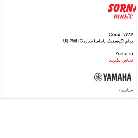
Code : 7687
پیانو آکوستیک یاماها مدل U1J PWHC
Yamaha
تماس بگیرید
مقایسه