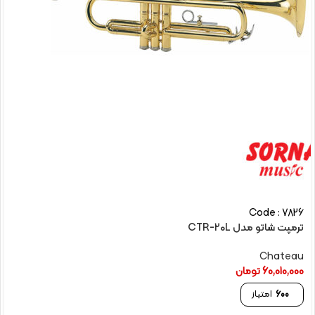
Code : 7826
ترمپت شاتو مدل CTR-20L
Chateau
60,010,000
تومان
600
امتیاز