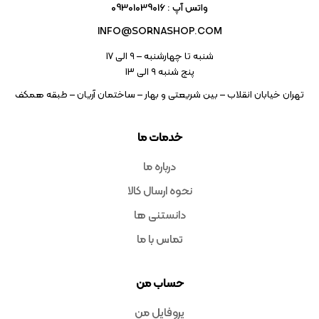
واتس آپ : 09301039016
INFO@SORNASHOP.COM
شنبه تا چهارشنبه – ۹ الی 17
پنج شنبه ۹ الی 13
تهران خیابان انقلاب – بین شریعتی و بهار – ساختمان آریان – طبقه همکف
خدمات ما
درباره ما
نحوه ارسال کالا
دانستنی ها
تماس با ما
حساب من
پروفایل من