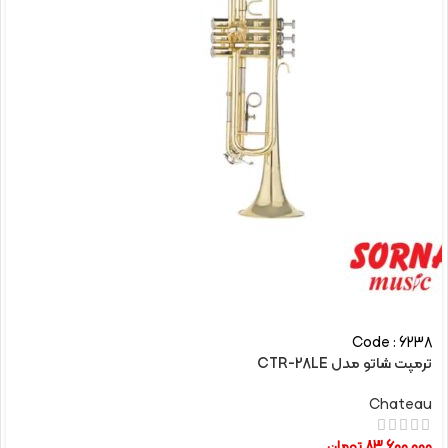
Code : 6238
ترمپت شاتو مدل CTR-28LE
Chateau
83,600,000
تومان