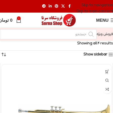
Skip to navigation
Skip to main content
0
MENU
0
تومان
فروش ویژه
Showing all 4 results
Show sidebar