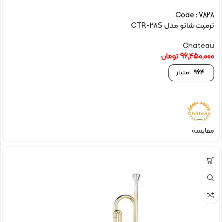
Code : 7828
ترمپت شاتو مدل CTR-28S
Chateau
96,450,000
تومان
964
امتیاز
مقایسه