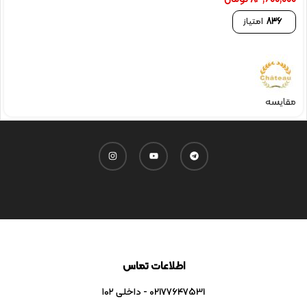
836
امتیاز
مقایسه
اطلاعات تماس
02177647531 - داخلی ۱۰۲