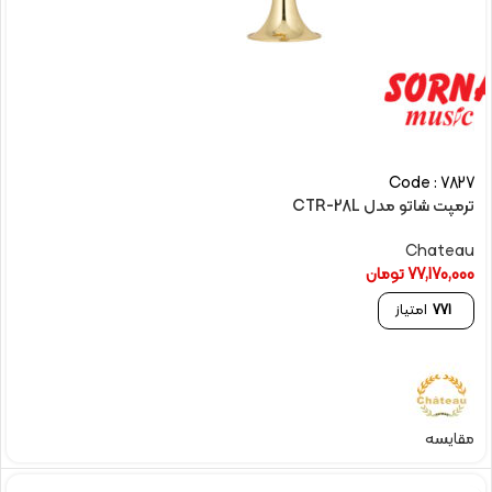
Code : 7827
ترمپت شاتو مدل CTR-28L
Chateau
77,170,000
تومان
771
امتیاز
مقایسه