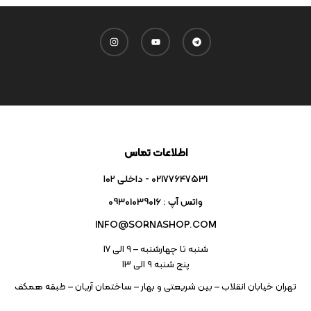
اطلاعات تماس
02177647531 - داخلی ۱۰۲
واتس آپ : 09301039016
INFO@SORNASHOP.COM
شنبه تا چهارشنبه – ۹ الی 17
پنج شنبه ۹ الی 13
تهران خیابان انقلاب – بین شریعتی و بهار – ساختمان آریان – طبقه همکف