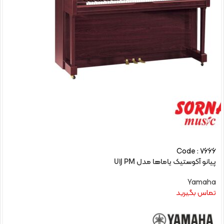
Code : 7666
پیانو آکوستیک یاماها مدل U1J PM
Yamaha
تماس بگیرید