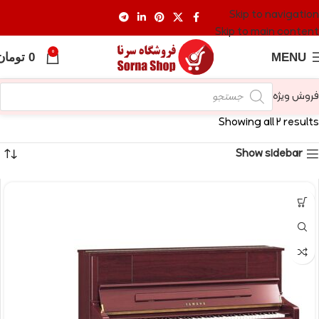
Skip to navigation
Skip to main content
0
MENU
0
تومان
فروش ویژه
Showing all 2 results
Show sidebar