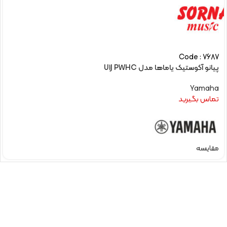
Code : 7687
پیانو آکوستیک یاماها مدل U1J PWHC
Yamaha
تماس بگیرید
مقایسه