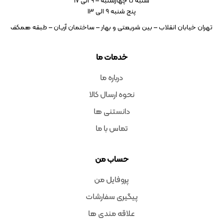
شنبه تا چهارشنبه – ۹ الی 17
پنج شنبه ۹ الی 13
تهران خیابان انقلاب – بین شریعتی و بهار – ساختمان آریان – طبقه همکف
خدمات ما
درباره ما
نحوه ارسال کالا
دانستنی ها
تماس با ما
حساب من
پروفایل من
پیگیری سفارشات
علاقه مندی ها