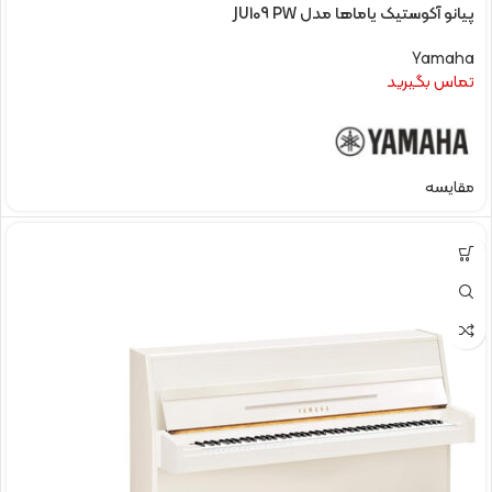
پیانو آکوستیک یاماها مدل JU109 PW
Yamaha
تماس بگیرید
مقایسه