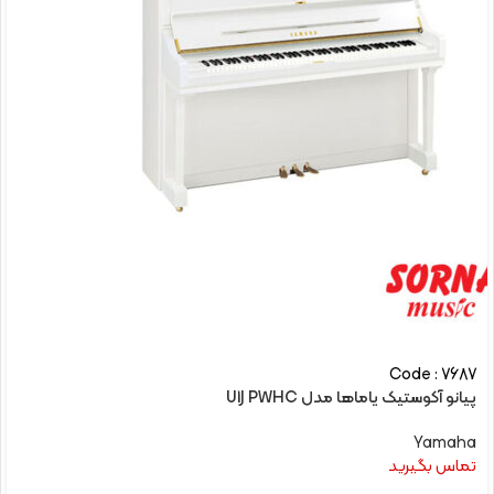
Code : 7687
پیانو آکوستیک یاماها مدل U1J PWHC
Yamaha
تماس بگیرید