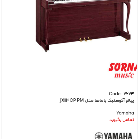
Code : 7673
پیانو آکوستیک یاماها مدل JX113CP PM
Yamaha
تماس بگیرید