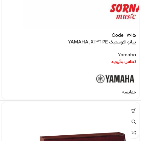
Code : 7615
پیانو آکوستیک YAMAHA JX113T PE
Yamaha
تماس بگیرید
مقایسه