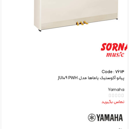
Code : 7674
پیانو آکوستیک یاماها مدل JU109 PWH
Yamaha
تماس بگیرید