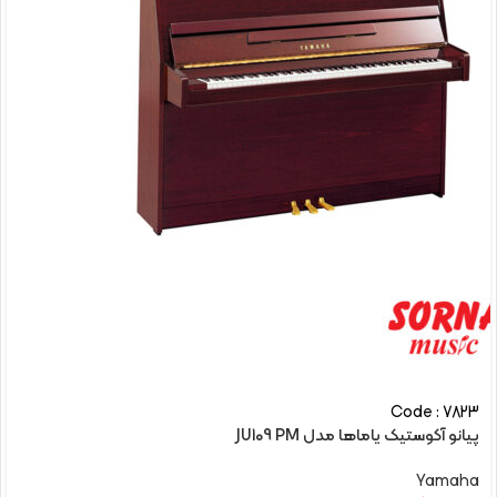
Code : 7823
پیانو آکوستیک یاماها مدل JU109 PM
Yamaha