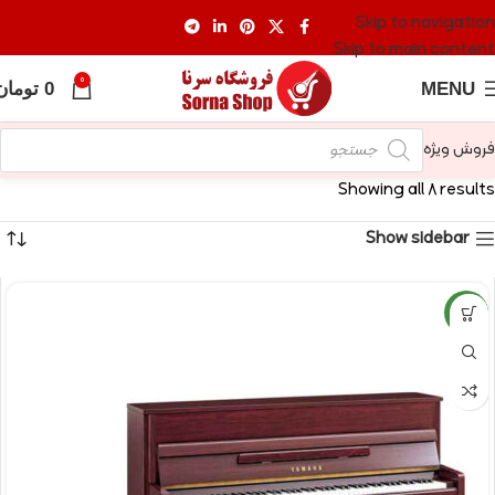
Skip to navigation
Skip to main content
0
MENU
0
تومان
فروش ویژه
Showing all 8 results
Show sidebar
NEW