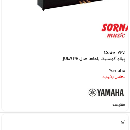
Code : 7671
پیانو آکوستیک یاماها مدل JU109 PE
Yamaha
تماس بگیرید
مقایسه