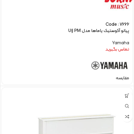
Code : 7666
پیانو آکوستیک یاماها مدل U1J PM
Yamaha
تماس بگیرید
مقایسه