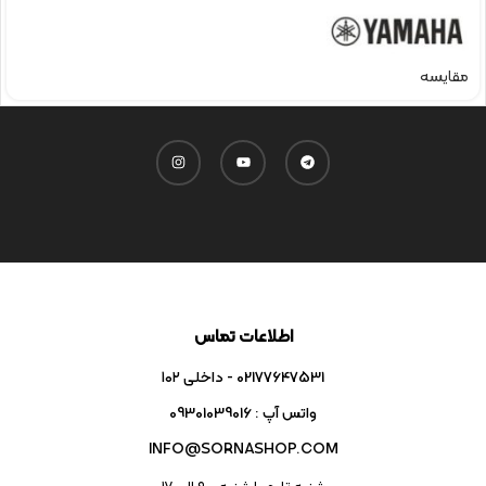
مقایسه
اطلاعات تماس
02177647531 - داخلی ۱۰۲
واتس آپ : 09301039016
INFO@SORNASHOP.COM