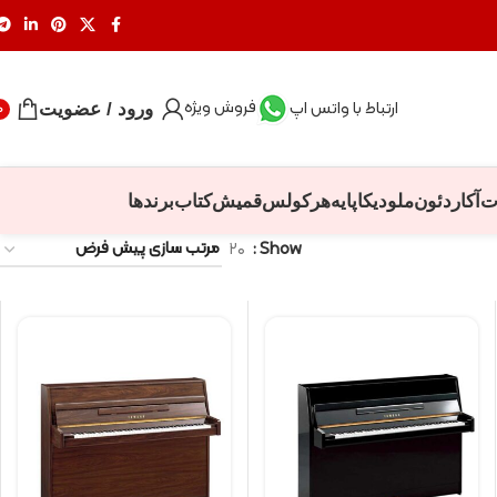
فروش ویژه
ارتباط با واتس اپ
ورود / عضویت
0
ت
آکاردئون
ملودیکا
پایه
هرکولس
قمیش
کتاب
برندها
۲۰
Show