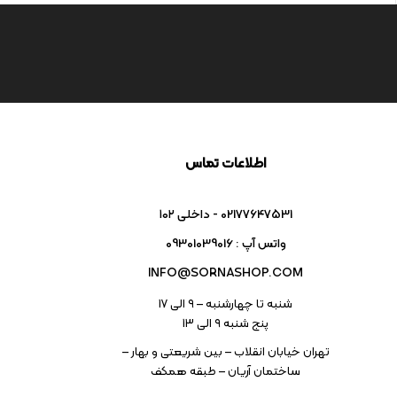
اطلاعات تماس
02177647531 - داخلی ۱۰۲
واتس آپ : 09301039016
INFO@SORNASHOP.COM
شنبه تا چهارشنبه – ۹ الی 17
پنج شنبه ۹ الی 13
تهران خیابان انقلاب – بین شریعتی و بهار –
ساختمان آریان – طبقه همکف