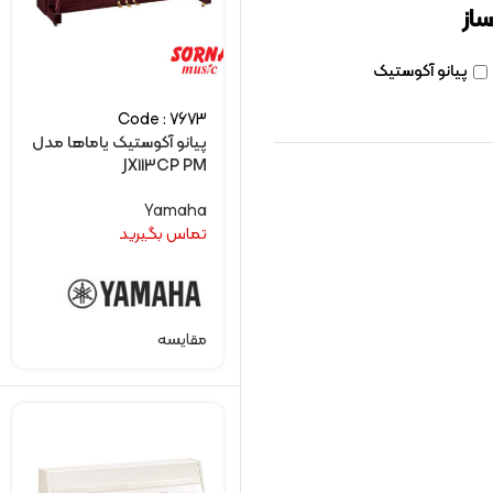
ساز
پیانو آکوستیک
Code : 7673
پیانو آکوستیک یاماها مدل
JX113CP PM
Yamaha
تماس بگیرید
مقایسه