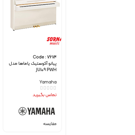
Code : 7674
پیانو آکوستیک یاماها مدل
JU109 PWH
Yamaha
تماس بگیرید
مقایسه