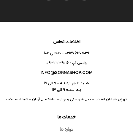
اطلاعات تماس
02177647531 - داخلی ۱۰۲
واتس آپ : 09301039016
INFO@SORNASHOP.COM
شنبه تا چهارشنبه – ۹ الی 17
پنج شنبه ۹ الی 13
تهران خیابان انقلاب – بین شریعتی و بهار – ساختمان آریان – طبقه همکف
خدمات ما
درباره ما