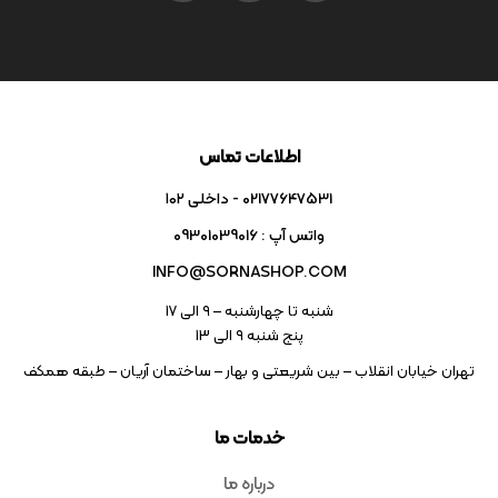
اطلاعات تماس
02177647531 - داخلی ۱۰۲
واتس آپ : 09301039016
INFO@SORNASHOP.COM
شنبه تا چهارشنبه – ۹ الی 17
پنج شنبه ۹ الی 13
تهران خیابان انقلاب – بین شریعتی و بهار – ساختمان آریان – طبقه همکف
خدمات ما
درباره ما