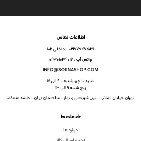
اطلاعات تماس
02177647531 - داخلی ۱۰۲
واتس آپ : 09301039016
INFO@SORNASHOP.COM
شنبه تا چهارشنبه – ۹ الی 17
پنج شنبه ۹ الی 13
تهران خیابان انقلاب – بین شریعتی و بهار – ساختمان آریان – طبقه همکف
خدمات ما
درباره ما
نحوه ارسال کالا