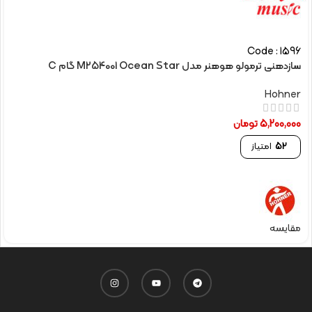
Code : 1596
سازدهنی ترمولو هوهنر مدل M254001 Ocean Star گام C
Hohner
5,200,000
تومان
52
امتیاز
مقایسه