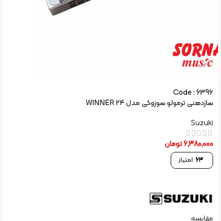
Code : 6396
سازدهنی ترمولو سوزوکی مدل WINNER 24
Suzuki
6,380,000
تومان
63
امتیاز
مقایسه