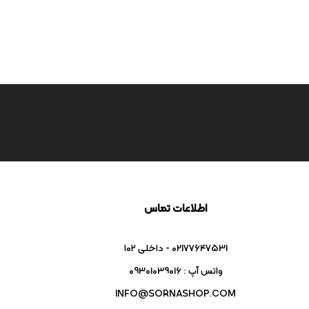
اطلاعات تماس
02177647531 - داخلی ۱۰۲
واتس آپ : 09301039016
INFO@SORNASHOP.COM