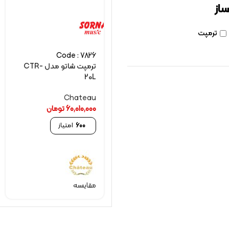
ساز
ترمپت
Code : 7826
ترمپت شاتو مدل CTR-
20L
Chateau
60,010,000
تومان
600
امتیاز
مقایسه