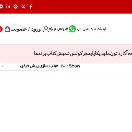
فروش ویژه
ارتباط با واتس اپ
ورود / عضویت
0
ت
آکاردئون
ملودیکا
پایه
هرکولس
قمیش
کتاب
برندها
۲۰
Show