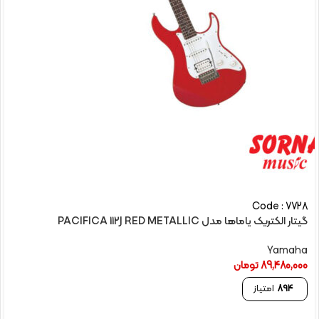
Code : 7728
گیتار الکتريک یاماها مدل PACIFICA 112J RED METALLIC
Yamaha
89,480,000
تومان
894
امتیاز