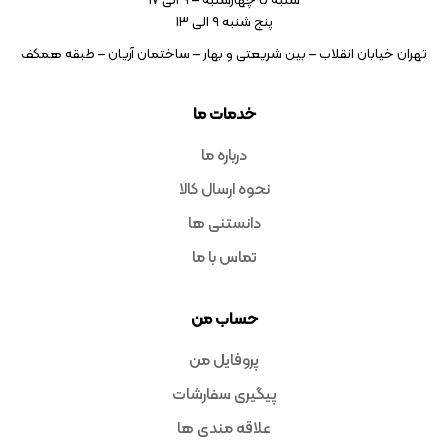
شنبه تا چهارشنبه – ۹ الی 17
پنج شنبه ۹ الی 13
تهران خیابان انقلاب – بین شریعتی و بهار – ساختمان آریان – طبقه همکف
خدمات ما
درباره ما
نحوه ارسال کالا
دانستنی ها
تماس با ما
حساب من
پروفایل من
پیگیری سفارشات
علاقه مندی ها