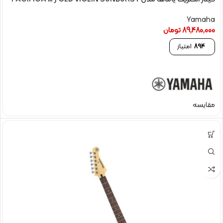
Yamaha
89,480,000
تومان
894
امتیاز
مقایسه