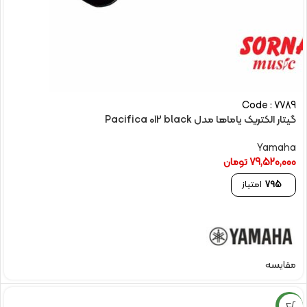
Code : 7789
گیتار الکتریک یاماها مدل Pacifica 012 black
Yamaha
79,520,000
تومان
795
امتیاز
مقایسه
NEW