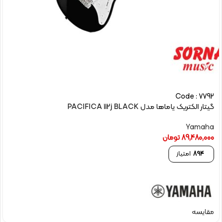
Code : 7792
گیتار الکتریک یاماها مدل PACIFICA 112j BLACK
Yamaha
89,480,000
تومان
894
امتیاز
مقایسه