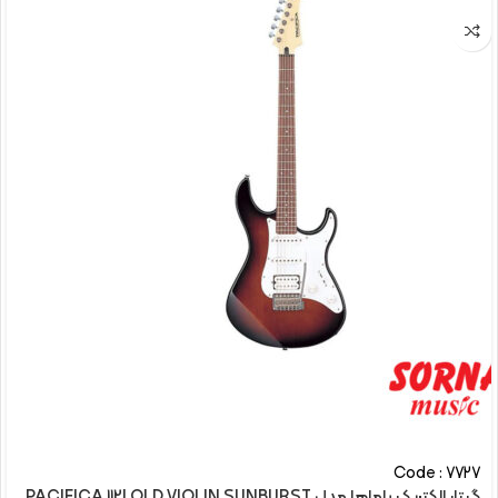
Code : 7727
گیتار الکتريک یاماها مدل PACIFICA 112J OLD VIOLIN SUNBURST