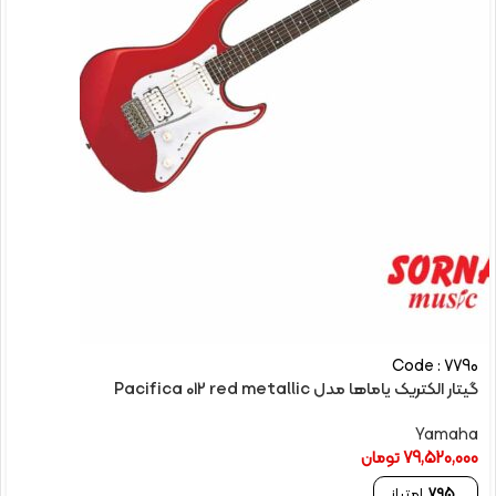
Code : 7790
گیتار الکتریک یاماها مدل Pacifica 012 red metallic
Yamaha
79,520,000
تومان
795
امتیاز