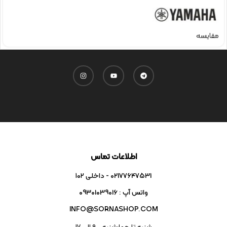
مقایسه
اطلاعات تماس
02177647531 - داخلی ۱۰۲
واتس آپ : 09301039016
INFO@SORNASHOP.COM