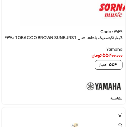
Code : 7729
گیتار آکوستیک یاماها مدل F370 TOBACCO BROWN SUNBURST
Yamaha
55,400,000
تومان
554
امتیاز
مقایسه