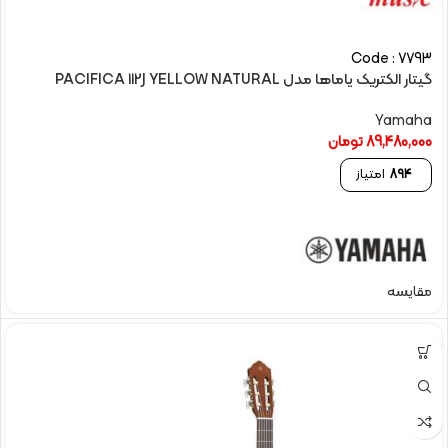
Code : 7793
گیتار الکتریک یاماها مدل PACIFICA 112J YELLOW NATURAL
Yamaha
89,480,000
تومان
894
امتیاز
مقایسه