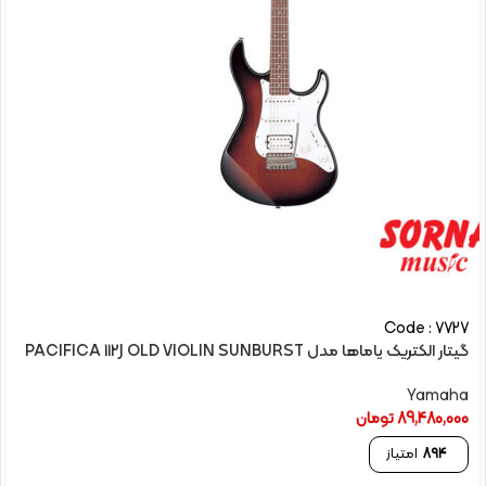
Code : 7727
گیتار الکتريک یاماها مدل PACIFICA 112J OLD VIOLIN SUNBURST
Yamaha
89,480,000
تومان
894
امتیاز