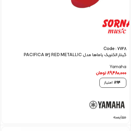
Code : 7728
گیتار الکتريک یاماها مدل PACIFICA 112J RED METALLIC
Yamaha
89,480,000
تومان
894
امتیاز
مقایسه