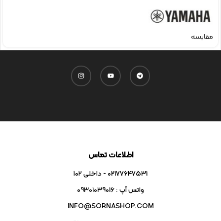
مقایسه
اطلاعات تماس
02177647531 - داخلی ۱۰۲
واتس آپ : 09301039016
INFO@SORNASHOP.COM