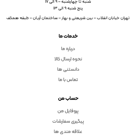
شنبه تا چهارشنبه – ۹ الی 17
پنج شنبه ۹ الی 13
تهران خیابان انقلاب – بین شریعتی و بهار – ساختمان آریان – طبقه همکف
خدمات ما
درباره ما
نحوه ارسال کالا
دانستنی ها
تماس با ما
حساب من
پروفایل من
پیگیری سفارشات
علاقه مندی ها